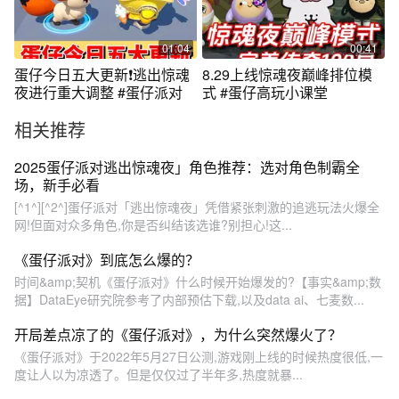
01:04
00:41
蛋仔今日五大更新❗️逃出惊魂
8.29上线惊魂夜巅峰排位模
夜进行重大调整 #蛋仔派对
式 #蛋仔高玩小课堂
相关推荐
2025蛋仔派对逃出惊魂夜」角色推荐：选对角色制霸全
场，新手必看
[^1^][^2^]蛋仔派对「逃出惊魂夜」凭借紧张刺激的追逃玩法火爆全
网!但面对众多角色,你是否纠结该选谁?别担心!这...
《蛋仔派对》到底怎么爆的？
时间&amp;契机《蛋仔派对》什么时候开始爆发的?【事实&amp;数
据】DataEye研究院参考了内部预估下载,以及data ai、七麦数...
开局差点凉了的《蛋仔派对》，为什么突然爆火了？
《蛋仔派对》于2022年5月27日公测,游戏刚上线的时候热度很低,一
度让人以为凉透了。但是仅仅过了半年多,热度就暴...