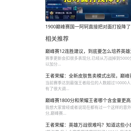
1900巅峰赛国一阿轲直接把对面打投降了
相关推荐
巅峰赛12连胜建议，到底要怎么培养英雄
赛季更新会扣很多表现分,已经从万战掉到5000
以加分...
王者荣耀：全新皮肤售卖模式出现，巅峰
当前赛季达到最强王者段位的人数超过10000
有了很大调...
巅峰赛1800分和荣耀王者哪个含金量更
我想大家曾经或者说现在都有过一个这样的意外,巅
分,巅峰赛...
王者荣耀：英雄万战很难吗？知道这些小