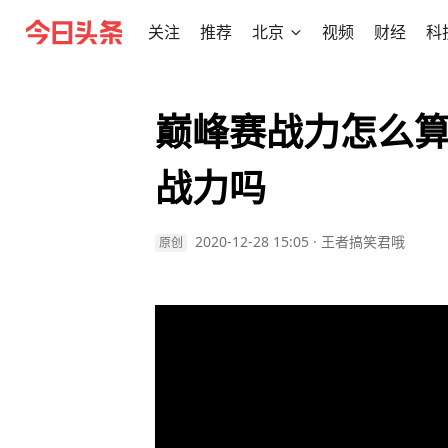
关注
推荐
北京
视频
财经
科
巅峰赛战力怎么算
战力吗
2020-12-28 15:05
·
王者搞笑君哦
原创