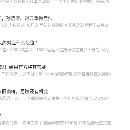
怎么做才能将猴子打上万战呢? ”一个小伙伴私聊问我。 确实,每
了，孙悟空、赵云重做巨帅
位的人数超过1w开启,而新的规则是本赛季达到最强王者段位
分别大约对应什么段位？
30~50星~1600 70星以上1800 远远不是按凤仪之君那个分的,因为
围观！结果官方将其禁赛
在寂然... 这不过才是1900分的巅峰赛,寂然直接仰面大笑道:
依旧霸榜，易瞳还有机会
的最后一天。... 赛季巅峰赛定榜第一名的终极奖励了,足足10万
？
学委的份... 陈坤震惊了,他巅峰赛有1900分,如果是他玩这把露