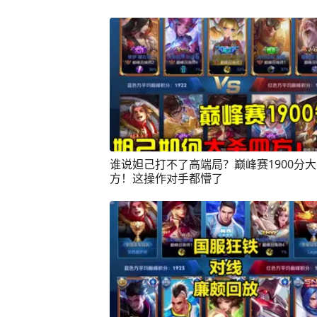
谁说妲己打不了高端局？巅峰赛1900分
方！这操作对手都懵了