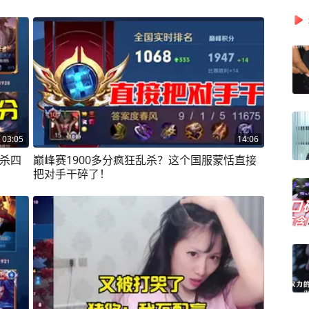
03:05
14:06
大杀四
巅峰赛1900多分疯狂乱杀？这个国服蒙恬直接
把对手干碎了！