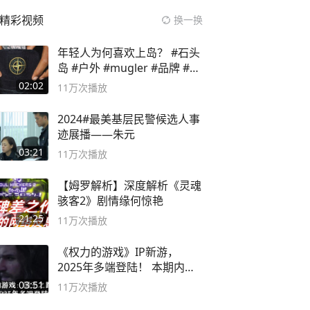
精彩视频
换一换
年轻人为何喜欢上岛？ #石头
岛 #户外 #mugler #品牌 #足
球流氓
02:02
11万
次播放
2024#最美基层民警候选人事
迹展播——朱元
03:21
11万
次播放
【姆罗解析】深度解析《灵魂
骇客2》剧情缘何惊艳
21:25
11万
次播放
《权力的游戏》IP新游，
2025年多端登陆！ 本期内容
概要
03:51
11万
次播放