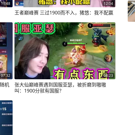
11:48
12:04
王者巅峰赛 三过1900而不入，猪悠：我不配赢
07:32
08:23
装随机
张大仙巅峰赛遇到国服亚瑟，被折磨到嗷嗷
叫：1900分就有国服？