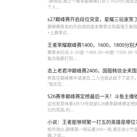
“静海君,我上个赛季巅峰赛打到了1620分,我该
个人...
s27巅峰赛开启段位突变，星耀三玩家笑
巅峰赛原本的开启规则是本赛季达到最强王者段
+上赛季达...
王者荣耀巅峰赛1400，1600，1800
赛季末的话 0~20星~1400 20~40星~1500 
每次我都打到...
态上老君冲巅峰赛2400，国服韩信全来
称其在巅峰赛中请演员,二人也就此结下了梁子。而
“我实在...
S26赛季巅峰赛定榜最后一天！斗鱼主播
这也就意味着4月13号就是S26赛季巅峰赛定榜
元的奖励,的...
小说：王者能够频繁一打五的英雄是哪位
按市场价,巅峰第一陪玩要200一局,看在俞小竹是
娜,之前...