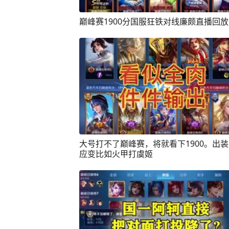
巅峰赛1900分国服狂铁对线廉颇直播回放
大号打不了巅峰赛，将就看下1900。出
应变比如火甲打虞姬