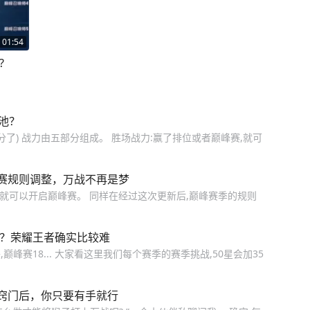
01:54
?
池？
分了) 战力由五部分组成。 胜场战力:赢了排位或者巅峰赛,就可
赛规则调整，万战不再是梦
人就可以开启巅峰赛。 同样在经过这次更新后,巅峰赛季的规则
高？荣耀王者确实比较难
峰赛18... 大家看这里我们每个赛季的赛季挑战,50星会加35
窍门后，你只要有手就行