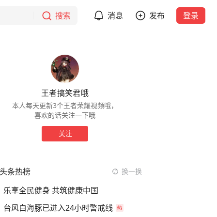
搜索
消息
发布
登录
王者搞笑君哦
本人每天更新3个王者荣耀视频哦，
喜欢的话关注一下哦
关注
头条热榜
换一换
乐享全民健身 共筑健康中国
台风白海豚已进入24小时警戒线