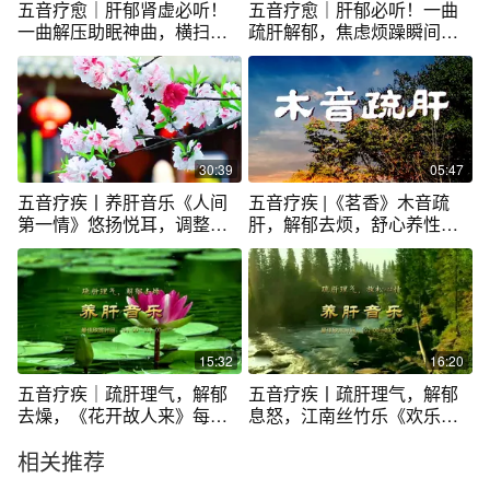
五音疗愈｜肝郁肾虚必听！
五音疗愈｜肝郁必听！一曲
一曲解压助眠神曲，横扫头
疏肝解郁，焦虑烦躁瞬间消
晕耳鸣
散
30:39
05:47
五音疗疾丨养肝音乐《人间
五音疗疾 |《茗香》木音疏
第一情》悠扬悦耳，调整情
肝，解郁去烦，舒心养性，
绪，疏肝解郁
养心调神
15:32
16:20
五音疗疾｜疏肝理气，解郁
五音疗疾丨疏肝理气，解郁
去燥，《花开故人来》每次
息怒，江南丝竹乐《欢乐
听两遍
歌》欢快愉悦
相关推荐