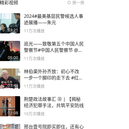
精彩视频
换一换
2024#最美基层民警候选人事
迹展播——朱元
03:21
11万
次播放
巡光——致敬第五个中国人民
警察节#中国人民警察节 @抖
音小助手
05:00
11万
次播放
林伯渠外孙齐放：初心不改
一步一个脚印的走下去 #红船
论坛
03:49
11万
次播放
荆楚政法故事汇 ㉜ | 【揭秘
经济犯罪手法，共筑平安防线
02:08
10万
次播放
邢台壹号院即买即住，还有心