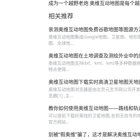
成为一个越野老炮 奥维互动地图是每个
家都应该学会的一个东西，关键的时候能
相关推荐
今天完整的奥维教程送你#自驾游 #奥维
图 #越野 #穿越 #飞鸟游自驾俱乐部
亲测奥维互动地图免费谷歌地图等图源方
奥维互动地图集成Google地图、卫星图、地
图、全球地...
奥维互动地图在土地调查及测绘外业中的
奥维互动地图支持dxf、kml、kmz等多种数
特点使得...
奥维互动地图下载实时高清卫星地图天地图
奥维互动地图浏览器是由北京元生华网公司开发的基于Go
览器[1] ,主...
教你如何使用奥维互动地图——路线和轨
可以提前下载好离线的卫星地图,去到无信号的
官方网站...
别被“假奥维”骗了，这才是解决奥维互动