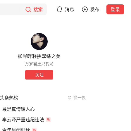
搜索
消息
发布
登录
柳岸畔轻拂翠绦之美
万岁君王只钓龙
关注
头条热榜
换一换
最是真情暖人心
李云泽严重违纪违法
今年是闭眼秋