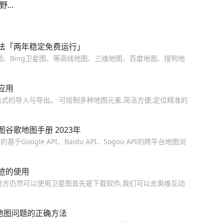
越野玩
救命
互动地
法「两年稳定免费运行」
形图、Bing卫星图、等高线地图、三维地图、百度地图、搜狗地
应用
据格式的导入与导出。 可绘制多种地图元素,简洁方便,定位精准的
谷歌地图手册 2023年
ogle API、Baidu API、Sogou API的跨平台地图浏
迹的使用
地方仍然可以使用卫星图首先是下载软件,我们可以去奥维互动
地图问题的正确方法