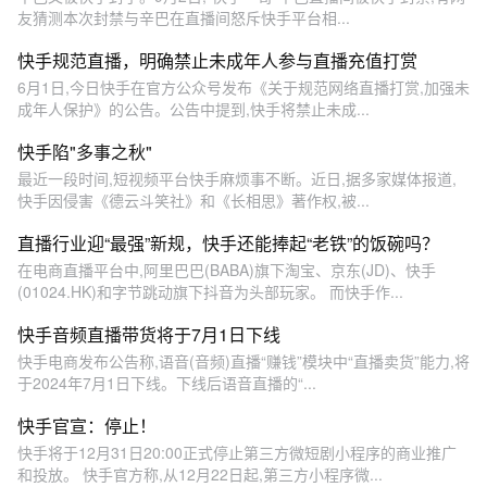
友猜测本次封禁与辛巴在直播间怒斥快手平台相...
快手规范直播，明确禁止未成年人参与直播充值打赏
6月1日,今日快手在官方公众号发布《关于规范网络直播打赏,加强未
成年人保护》的公告。公告中提到,快手将禁止未成...
快手陷"多事之秋"
最近一段时间,短视频平台快手麻烦事不断。近日,据多家媒体报道,
快手因侵害《德云斗笑社》和《长相思》著作权,被...
直播行业迎“最强”新规，快手还能捧起“老铁”的饭碗吗？
在电商直播平台中,阿里巴巴(BABA)旗下淘宝、京东(JD)、快手
(01024.HK)和字节跳动旗下抖音为头部玩家。 而快手作...
快手音频直播带货将于7月1日下线
快手电商发布公告称,语音(音频)直播“赚钱”模块中“直播卖货”能力,将
于2024年7月1日下线。下线后语音直播的“...
快手官宣：停止！
快手将于12月31日20:00正式停止第三方微短剧小程序的商业推广
和投放。 快手官方称,从12月22日起,第三方小程序微...