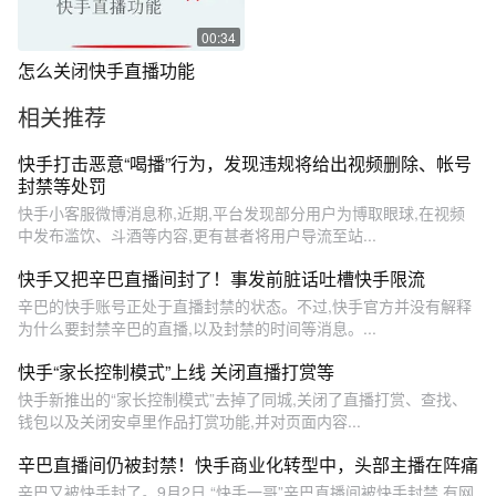
00:34
怎么关闭快手直播功能
相关推荐
快手打击恶意“喝播”行为，发现违规将给出视频删除、帐号
封禁等处罚
快手小客服微博消息称,近期,平台发现部分用户为博取眼球,在视频
中发布滥饮、斗酒等内容,更有甚者将用户导流至站...
快手又把辛巴直播间封了！事发前脏话吐槽快手限流
辛巴的快手账号正处于直播封禁的状态。不过,快手官方并没有解释
为什么要封禁辛巴的直播,以及封禁的时间等消息。...
快手“家长控制模式”上线 关闭直播打赏等
快手新推出的“家长控制模式”去掉了同城,关闭了直播打赏、查找、
钱包以及关闭安卓里作品打赏功能,并对页面内容...
辛巴直播间仍被封禁！快手商业化转型中，头部主播在阵痛
辛巴又被快手封了。9月2日,“快手一哥”辛巴直播间被快手封禁,有网