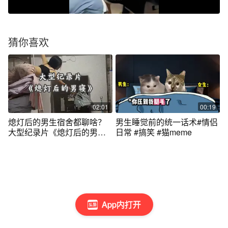
猜你喜欢
02:01
00:19
熄灯后的男生宿舍都聊啥？
男生睡觉前的统一话术#情侣
大型纪录片《熄灯后的男
日常 #搞笑 #猫meme
寝》#男生宿舍
App内打开