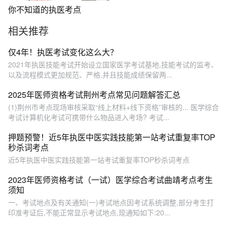
你不知道的执医考点
相关推荐
仅4年！执医考试变化这么大？
2021年执医技能考试开始设立国家医学考试基地,技能考试的监考、
以及流程模式更加规范、严格,并且技能成绩保留两...
2025年医师资格考试荆州考点常见问题解答汇总
(1)荆州市考点现场审核采取“线上材料+线下资格”审核的... 医学综合
考试计算机化考试可携带什么物品进入考场? 考试...
押题预警！近5年执医中医实践技能第一站考试重复率TOP
秒杀词考点
近5年执医中医实践技能第一站考试重复率TOP秒杀词考点
2023年医师资格考试（一试）医学综合考试曲靖考点考生
须知
一、考试地点及有关通知(一)考试地点因考试系统调整,部分考生打
印准考证后,不能正常显示考试地点,现通知如下:20...