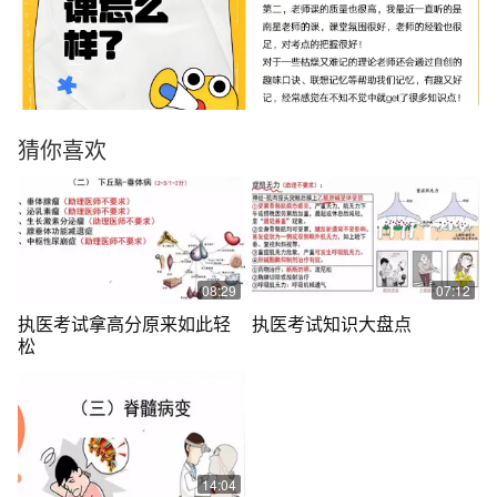
猜你喜欢
08:29
07:12
执医考试拿高分原来如此轻
执医考试知识大盘点
松
14:04