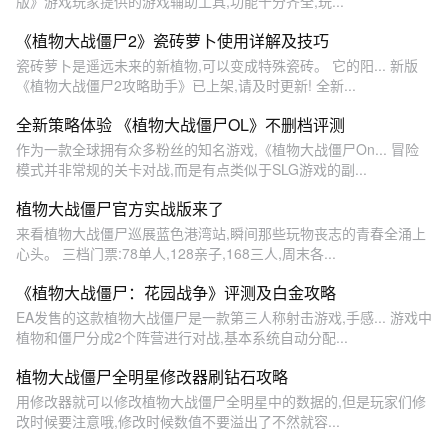
版》游戏玩家提供的游戏辅助工具,功能十分齐全,玩...
《植物大战僵尸2》瓷砖萝卜使用详解及技巧
瓷砖萝卜是遥远未来的新植物,可以变成特殊瓷砖。 它的阳... 新版
《植物大战僵尸2攻略助手》已上架,请及时更新! 全新...
全新策略体验 《植物大战僵尸OL》不删档评测
作为一款全球拥有众多粉丝的知名游戏,《植物大战僵尸On... 冒险
模式并非常规的关卡对战,而是有点类似于SLG游戏的副...
植物大战僵尸官方实战版来了
来看植物大战僵尸巡展蓝色港湾站,瞬间那些玩物丧志的青春全涌上
心头。 三档门票:78单人,128亲子,168三人,周末各...
《植物大战僵尸：花园战争》评测及白金攻略
EA发售的这款植物大战僵尸是一款第三人称射击游戏,手感... 游戏中
植物和僵尸分成2个阵营进行对战,基本系统自动分配...
植物大战僵尸全明星修改器刷钻石攻略
用修改器就可以修改植物大战僵尸全明星中的数据的,但是玩家们修
改时候要注意哦,修改时候数值不要溢出了不然就容...