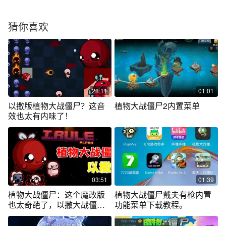
猜你喜欢
28:11
01:01
以撒版植物大战僵尸？这音
植物大战僵尸2内置菜单
效也太有内味了！
03:51
01:39
植物大战僵尸：这个魔改版
植物大战僵尸戴夫有枪内置
也太奇葩了，以撒大战僵
功能菜单下载教程。
尸！