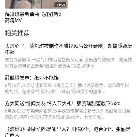
03:53
薛凯琪最新单曲《好好听》
高清MV
相关推荐
太恶心了，薛凯琪被制作不雅视频后公开硬刚，却被质疑玩
不起
要提到薛凯琪,一般的印象就是妩媚又可爱,刚出道的她很快... 她很快
就被香港电影金像奖“最佳新演员奖”提名,如果不...
薛凯琪发声：绝对不能饶！
9月12日,人文访谈影像集《桃之夭夭》播出对话歌手、演员薛凯琪
的视频。在访谈中,薛凯琪回应此前“被AI换脸的虚假...
方大同送“绯闻女友”情人节大礼！薛凯琪甜蜜收下“520”
8月26日,据东森新闻报道,歌手薛凯琪带著全新音乐作品甜蜜回归台
湾歌坛,相隔7年推出国语专辑,她透露:六、七年前我...
《浪姐3》姐姐们都是哪里人？川渝6个，港台8个，张俪是
广西人