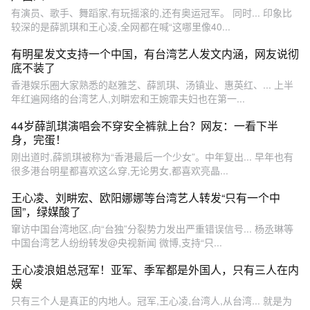
有演员、歌手、舞蹈家,有玩摇滚的,还有奥运冠军。 同时... 印象比
较深的是薛凯琪和王心凌,全网都在喊“这哪里像40...
有明星发文支持一个中国，有台湾艺人发文内涵，网友说彻
底不装了
香港娱乐圈大家熟悉的赵雅芝、薛凯琪、汤镇业、惠英红、... 上半
年红遍网络的台湾艺人,刘畊宏和王婉霏夫妇也在第一...
44岁薛凯琪演唱会不穿安全裤就上台？网友：一看下半
身，完蛋！
刚出道时,薛凯琪被称为“香港最后一个少女”。中年复出... 早年也有
很多港台明星都喜欢这么穿,无论男女,都喜欢亮晶...
王心凌、刘畊宏、欧阳娜娜等台湾艺人转发“只有一个中
国”，绿媒酸了
窜访中国台湾地区,向“台独”分裂势力发出严重错误信号... 杨丞琳等
中国台湾艺人纷纷转发@央视新闻 微博,支持“只...
王心凌浪姐总冠军！亚军、季军都是外国人，只有三人在内
娱
只有三个人是真正的内地人。冠军,王心凌,台湾人,从台湾... 就是为