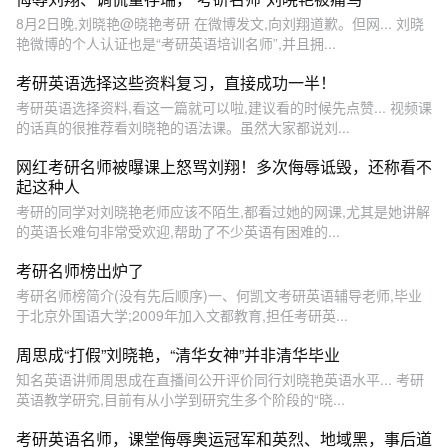
8月2日晚,刘晓艳@晓艳考研 在微博发文,向刘翔道歉。但网... 刘晓
艳微博的个人认证也是“考研英语培训名师”,并且拥...
考研英语选择这些资料复习，直接成功一半！
考研英语选择资料,看这一篇就可以啦,建议看的时候先点赞... 视频课
的话真的很推荐看刘晓艳的语法课。虽然大家都说刘...
网红考研名师被曝课上怒骂刘翔！多次侮辱诋毁，还称看不
起这种人
考研的同学对刘晓艳老师应该不陌生,都看过她的网课,尤其是她讲解
的英语长难句非常受欢迎,帮助了不少英语有困难的...
考研名师榜出炉了
考研名师榜简介(没有先后顺序)一、何凯文考研英语辅导老师,毕业
于北京外国语大学;2009年加入文都教育,担任考研英...
周思成“打假”刘晓艳，“清华女神”并非清华毕业
知名英语讲师周思成在直播间公开评价同行刘晓艳英语水平... 考研
英语教学研究,目前有从小学到研究生多个阶段的“晓...
考研英语名师，课堂侮辱奥运冠军和英烈、地域黑，事后道