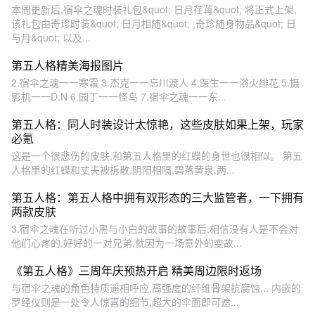
本周更新后,宿伞之魂时装礼包&quot; 日月荏苒&quot; 将正式上架,
该礼包由奇珍时装&quot; 日月相随&quot; ,奇珍随身物品&quot; 日
与月&quot; 以及...
第五人格精美海报图片
2.宿伞之魂一一寒霜 3.杰克一一忘川渡人 4.医生一一浴火绯花 5.摄
影机一一D.N 6.园丁一一怪鸟 7.宿伞之魂一一东...
第五人格：同人时装设计太惊艳，这些皮肤如果上架，玩家
必氪
这是一个很悲伤的皮肤,和第五人格里的红蝶的身世也很相似。 第五
人格里的红蝶和丈夫被拆散,阴阳相隔,碧落黄泉,两...
第五人格：第五人格中拥有双形态的三大监管者，一下拥有
两款皮肤
3.宿伞之魂在听过小黑与小白的故事的故事后,相信没有人是不会对
他们心疼的,好好的一对兄弟,就因为一场意外的变故...
《第五人格》三周年庆预热开启 精美周边限时返场
与宿伞之魂的角色特质遥相呼应,高强度的纤维骨架抗腐蚀... 内嵌的
罗经仪则是一处令人惊喜的细节,超大的伞面即可遮...