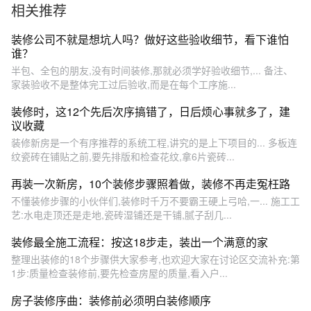
相关推荐
装修公司不就是想坑人吗？做好这些验收细节，看下谁怕
谁？
半包、全包的朋友,没有时间装修,那就必须学好验收细节,... 备注、
家装验收不是整体完工过后验收,而是在每个工序施...
装修时，这12个先后次序搞错了，日后烦心事就多了，建
议收藏
装修新房是一个有序推荐的系统工程,讲究的是上下项目的... 多板连
纹瓷砖在铺贴之前,要先排版和检查花纹,拿6片瓷砖...
再装一次新房，10个装修步骤照着做，装修不再走冤枉路
不懂装修步骤的小伙伴们,装修时千万不要霸王硬上弓哈,一... 施工工
艺:水电走顶还是走地,瓷砖湿铺还是干铺,腻子刮几...
装修最全施工流程：按这18步走，装出一个满意的家
整理出装修的18个步骤供大家参考,也欢迎大家在讨论区交流补充:第
1步:质量检查装修前,要先检查房屋的质量,看入户...
房子装修序曲：装修前必须明白装修顺序