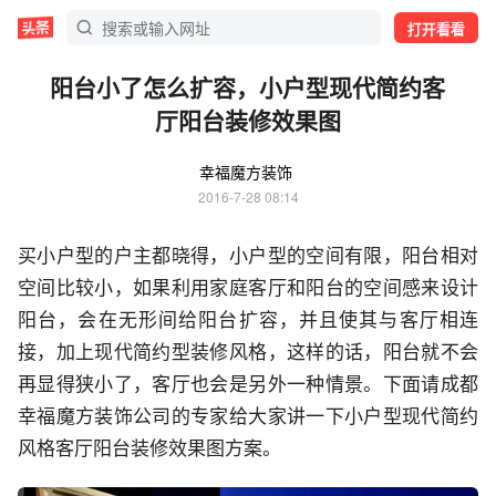
打开看看
阳台小了怎么扩容，小户型现代简约客
厅阳台装修效果图
幸福魔方装饰
2016-7-28 08:14
买小户型的户主都晓得，小户型的空间有限，阳台相对
空间比较小，如果利用家庭客厅和阳台的空间感来设计
阳台，会在无形间给阳台扩容，并且使其与客厅相连
接，加上现代简约型装修风格，这样的话，阳台就不会
再显得狭小了，客厅也会是另外一种情景。下面请成都
幸福魔方装饰公司的专家给大家讲一下小户型现代简约
风格客厅阳台装修效果图方案。