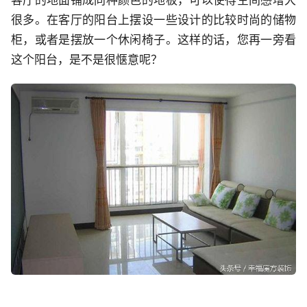
客厅的地面铺成同种颜色的地板，可以使得空间感增大
很多。在客厅的阳台上摆设一些设计的比较时尚的储物
柜，或者是摆放一个休闲椅子。这样的话，您再一旁看
这个阳台，是不是很惬意呢？