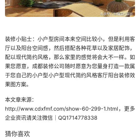
装修小贴士：小户型房间本来空间比较小，但是利用客
厅以及阳台空间感，然后搭配各种花草以及家居配饰，
配以现代简约风格，那么家里的感觉将会大不一样。如
果您愿意，成都装修公司随时愿意为您量身打造一款属
于您自己的小户型小户型现代简约风格客厅阳台装修效
果图方案。
本文章来源：
http://www.cdxfmf.com/show-60-299-1.html，更多
企业资讯请关注微信｜QQ1714778338
猜你喜欢