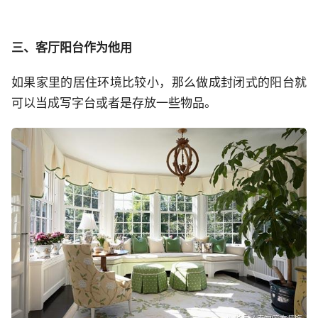
三、客厅阳台作为他用
如果家里的居住环境比较小，那么做成封闭式的阳台就
可以当成写字台或者是存放一些物品。