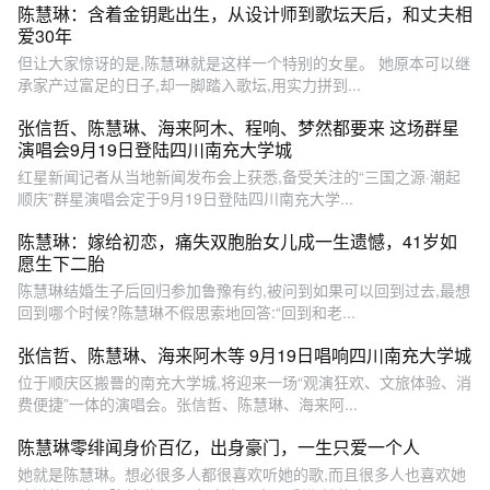
陈慧琳：含着金钥匙出生，从设计师到歌坛天后，和丈夫相
爱30年
但让大家惊讶的是,陈慧琳就是这样一个特别的女星。 她原本可以继
承家产过富足的日子,却一脚踏入歌坛,用实力拼到...
张信哲、陈慧琳、海来阿木、程响、梦然都要来 这场群星
演唱会9月19日登陆四川南充大学城
红星新闻记者从当地新闻发布会上获悉,备受关注的“三国之源·潮起
顺庆”群星演唱会定于9月19日登陆四川南充大学...
陈慧琳：嫁给初恋，痛失双胞胎女儿成一生遗憾，41岁如
愿生下二胎
陈慧琳结婚生子后回归参加鲁豫有约,被问到如果可以回到过去,最想
回到哪个时候?陈慧琳不假思索地回答:“回到和老...
张信哲、陈慧琳、海来阿木等 9月19日唱响四川南充大学城
位于顺庆区搬罾的南充大学城,将迎来一场“观演狂欢、文旅体验、消
费便捷”一体的演唱会。张信哲、陈慧琳、海来阿...
陈慧琳零绯闻身价百亿，出身豪门，一生只爱一个人
她就是陈慧琳。想必很多人都很喜欢听她的歌,而且很多人也喜欢她