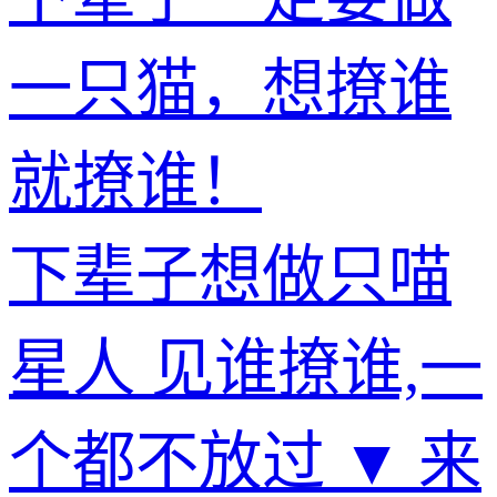
一只猫，想撩谁
就撩谁！
下辈子想做只喵
星人 见谁撩谁,一
个都不放过 ▼ 来