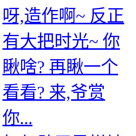
呀,造作啊~ 反正
有大把时光~ 你
瞅啥? 再瞅一个
看看? 来,爷赏
你...