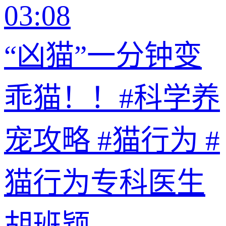
03:08
“凶猫”一分钟变
乖猫！！#科学养
宠攻略 #猫行为 #
猫行为专科医生
胡班颖