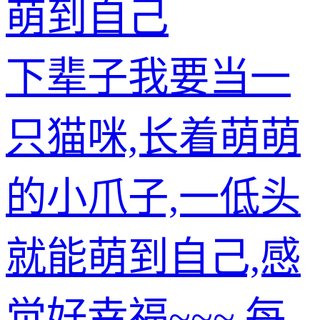
萌到自己
下辈子我要当一
只猫咪,长着萌萌
的小爪子,一低头
就能萌到自己,感
觉好幸福~~~ 每