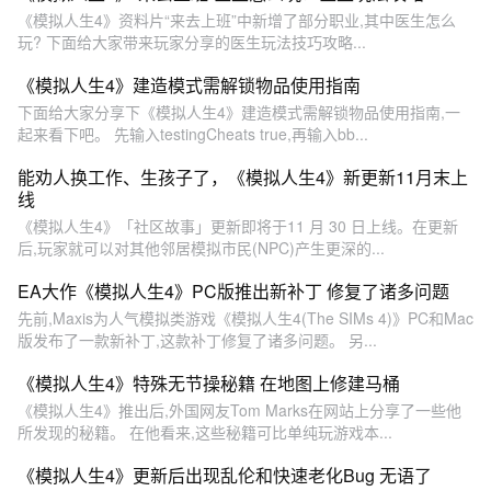
《模拟人生4》资料片“来去上班”中新增了部分职业,其中医生怎么
玩? 下面给大家带来玩家分享的医生玩法技巧攻略...
《模拟人生4》建造模式需解锁物品使用指南
下面给大家分享下《模拟人生4》建造模式需解锁物品使用指南,一
起来看下吧。 先输入testingCheats true,再输入bb...
能劝人换工作、生孩子了，《模拟人生4》新更新11月末上
线
《模拟人生4》「社区故事」更新即将于11 月 30 日上线。在更新
后,玩家就可以对其他邻居模拟市民(NPC)产生更深的...
EA大作《模拟人生4》PC版推出新补丁 修复了诸多问题
先前,Maxis为人气模拟类游戏《模拟人生4(The SIMs 4)》PC和Mac
版发布了一款新补丁,这款补丁修复了诸多问题。 另...
《模拟人生4》特殊无节操秘籍 在地图上修建马桶
《模拟人生4》推出后,外国网友Tom Marks在网站上分享了一些他
所发现的秘籍。 在他看来,这些秘籍可比单纯玩游戏本...
《模拟人生4》更新后出现乱伦和快速老化Bug 无语了