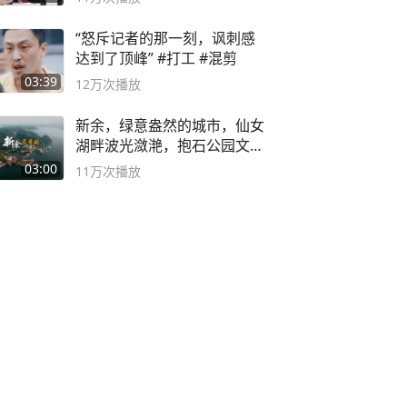
“怒斥记者的那一刻，讽刺感
达到了顶峰” #打工 #混剪
03:39
12万
次播放
新余，绿意盎然的城市，仙女
湖畔波光潋滟，抱石公园文化
深邃……
03:00
11万
次播放