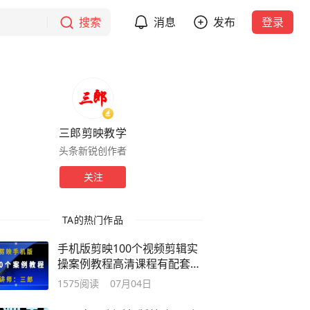
搜索
消息
发布
登录
三郎剪映教学
头条新锐创作者
关注
TA的热门作品
手机版剪映100个视频剪辑实
操案例教程高清课程有配套素
材
1575
阅读
07月04日