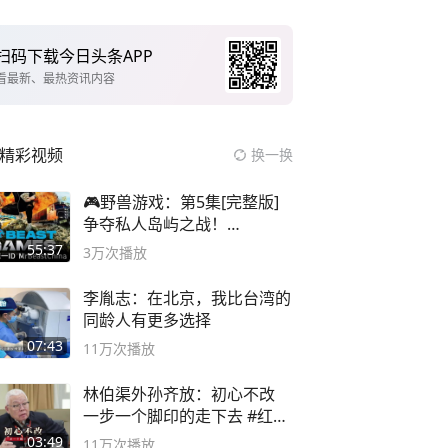
扫码下载今日头条APP
看最新、最热资讯内容
精彩视频
换一换
🎮野兽游戏：第5集[完整版]
争夺私人岛屿之战！
#MrBeastChina
55:37
3万
次播放
李胤志：在北京，我比台湾的
同龄人有更多选择
07:43
11万
次播放
林伯渠外孙齐放：初心不改
一步一个脚印的走下去 #红船
论坛
03:49
11万
次播放