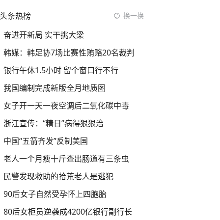
头条热榜
换一换
奋进开新局 实干挑大梁
韩媒：韩足协7场比赛性贿赂20名裁判
银行午休1.5小时 留个窗口行不行
我国编制完成新版全月地质图
女子开一天一夜空调后二氧化碳中毒
浙江宣传：“精日”病得狠狠治
中国“五箭齐发”反制美国
老人一个月瘦十斤查出肠道有三条虫
民警发现救助的拾荒老人是逃犯
90后女子自然受孕怀上四胞胎
80后女柜员逆袭成4200亿银行副行长