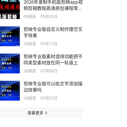
2026年录制手机版剪映app视
频剪辑教程高清原创课程零基
础入门
69
阅读
05月25日
剪映专业版自定义制作镂空文
字效果
20
阅读
07月15日
剪映专业版素材混排功能把不
同类型素材放在同一轨道上
20
阅读
07月06日
剪映专业版可以给文字添加描
边效果吗
18
阅读
07月27日
查看更多