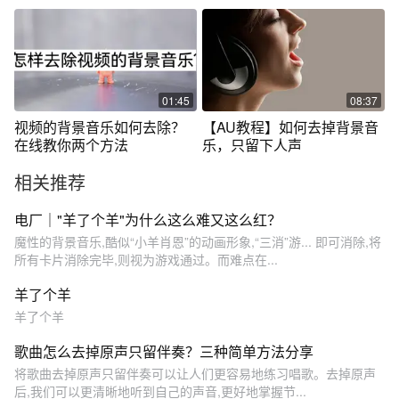
的比能用的多。#
01:45
08:37
视频的背景音乐如何去除？
【AU教程】如何去掉背景音
在线教你两个方法
乐，只留下人声
相关推荐
电厂｜"羊了个羊"为什么这么难又这么红？
魔性的背景音乐,酷似“小羊肖恩”的动画形象,“三消”游... 即可消除,将
所有卡片消除完毕,则视为游戏通过。而难点在...
羊了个羊
羊了个羊
歌曲怎么去掉原声只留伴奏？三种简单方法分享
将歌曲去掉原声只留伴奏可以让人们更容易地练习唱歌。去掉原声
后,我们可以更清晰地听到自己的声音,更好地掌握节...