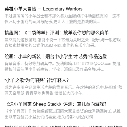
英雄小羊大冒险 － Legendary Warriors
不过这萌萌的小羊战士和不那么暴力血腥的打斗场面还真的... 这不
仅归功于游戏的画风与配乐,更让人上瘾的是游戏的策...
搞趣网：《口袋绵羊》评测：放羊没你想的那么简单
当然提到这款游戏,怎能不说一下它最为亮眼之处--配乐,与一般游戏
直接素材拼接的公式化BGM不同,本作的音乐全部采...
绘画：小羊的新装｜烟台中小学生“才艺秀”作品选登
背景音乐、特效等剪辑其中。投稿邮箱:121157218@QQ.com提醒:
投稿时请注明小作者姓名、学校、班级以及作品名称,并...
“小羊之歌”为何唱哭当代年轻人？
成为许多用户记录生活片段的背景音乐。在欢快的音乐中,搭配着“蓝
蓝天空晴朗,青青草地也芳香,慢慢长大的小羊,一...
《送小羊回家 Sheep Stack》评测：真儿童向游戏？
《小羊肖恩》作为曾经斩获过国际大家艾美奖的优秀动画片,自从推
出以来就备受小盆友们的喜爱,相关的各种周边可谓...