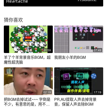
猜你喜欢
01:59
07:49
羊了个羊背景音乐BGM，超
我朋友小羊的BGM
魔性超洗脑
02:19
17:19
把BGM去掉试试~~~ 字倒是
PR,AU提取人声去掉背景
不少，有意思的是，用不了
音，保留人声去除BGM