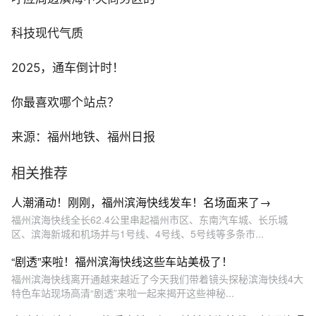
科技现代气质
2025，通车倒计时！
你最喜欢哪个站点？
来源：福州地铁、福州日报
相关推荐
人潮涌动！刚刚，福州滨海快线发车！名场面来了→
福州滨海快线全长62.4公里串起福州市区、东南汽车城、长乐城
区、滨海新城和机场并与1号线、4号线、5号线等多条市...
“剧透”来啦！福州滨海快线这些车站美极了！
福州滨海快线离开通越来越近了今天我们带着镜头探秘滨海快线4大
特色车站现场高清“剧透”来啦一起来揭开这些神秘...