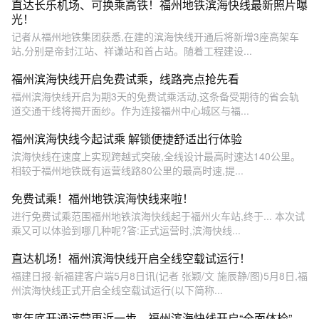
直达长乐机场、可换乘高铁！福州地铁滨海快线最新照片曝
光！
记者从福州地铁集团获悉,在建的滨海快线开通后将新增3座高架车
站,分别是帝封江站、祥谦站和首占站。随着工程建设...
福州滨海快线开启免费试乘，线路亮点抢先看
福州滨海快线开启为期3天的免费试乘活动,这条备受期待的省会轨
道交通干线将揭开面纱。作为连接福州中心城区与福...
福州滨海快线今起试乘 解锁便捷舒适出行体验
滨海快线在速度上实现跨越式突破,全线设计最高时速达140公里。
相较于福州地铁既有运营线路80公里的最高时速,提...
免费试乘！福州地铁滨海快线来啦！
进行免费试乘范围福州地铁滨海快线起于福州火车站,终于... 本次试
乘又可以体验到哪几种呢?答:正式运营时,滨海快线...
直达机场！福州滨海快线开启全线空载试运行！
福建日报·新福建客户端5月8日讯(记者 张颖/文 施辰静/图)5月8日,福
州滨海快线正式开启全线空载试运行(以下简称...
离年底开通运营更近一步，福州滨海快线开启“全面体检”