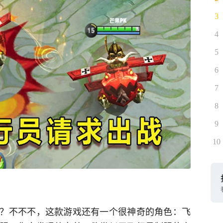
3
4
5
6
7
8
9
10
？不不不，这款游戏还有一个很神奇的角色：飞