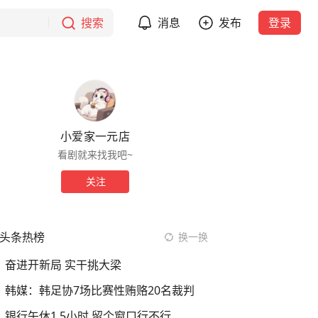
搜索
消息
发布
登录
小爱家一元店
看剧就来找我吧~
关注
头条热榜
换一换
奋进开新局 实干挑大梁
韩媒：韩足协7场比赛性贿赂20名裁判
银行午休1.5小时 留个窗口行不行