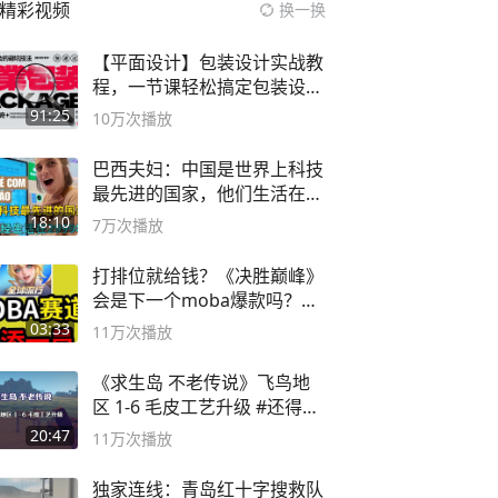
精彩视频
换一换
【平面设计】包装设计实战教
程，一节课轻松搞定包装设计
流程！
91:25
10万
次播放
巴西夫妇：中国是世界上科技
最先进的国家，他们生活在
2999年
18:10
7万
次播放
打排位就给钱？《决胜巅峰》
会是下一个moba爆款吗？#
决胜巅峰
03:33
11万
次播放
《求生岛 不老传说》飞鸟地
区 1-6 毛皮工艺升级 #还得是
主机大作
20:47
11万
次播放
独家连线：青岛红十字搜救队