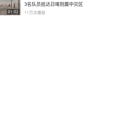
3名队员抵达日喀则震中灾区
01:02
11万
次播放