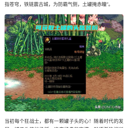
指苍穹，铁链震古城，为防霸气侧，土罐掩赤瞳”。
当初每个狂战士，都有一颗罐子头的心！随着时代的发