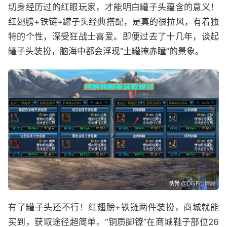
切身经历过的红眼玩家，才能明白罐子头蕴含的意义！
红翅膀+铁链+罐子头经典搭配，是真的很拉风，有着独
特的个性，深受狂战士喜爱。即便过去了十几年，谈起
罐子头装扮，脑海中都会浮现“土罐掩赤瞳”的景象。
有了罐子头还不行！红翅膀+铁链两件装扮，商城就能
买到，获取途径超简单。“铜质脚镣”在商城鞋子部位26