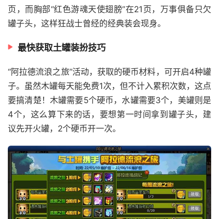
页，而胸部“红色游魂天使翅膀”在21页，万事俱备只欠
罐子头，这样狂战士曾经的经典装会现身。
最快获取土罐装扮技巧
“阿拉德流浪之旅”活动，获取的硬币材料，可开启4种罐
子。虽然木罐每天能免费1次，但不计入累积次数，这点
要搞清楚！木罐需要5个硬币，水罐需要3个，美罐则是
4个，这么算下来的话，要想第一时间拿到罐子头，建
议先开火罐，2个硬币开一次。