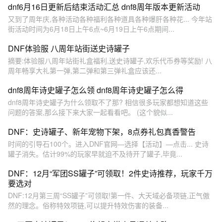
dnf6月16日更新后结束活动汇总 dnf8周年版本更新活动
又到了周年庆,各种活动各种福利各种道具各种爆肝各种花... 今年站
街活动时间为6月18日上午6点~6月19日上午6点期间...
DNF体验服 八周年站街送史诗罐子
摘要:体验服八周年站街礼盒福利,送史诗罐子,欢乐代币券等奖励! 八
周年畅享大礼第一弹,第二弹和第三弹礼盒应该还...
dnf8周年诗史罐子怎么领 dnf8周年诗史罐子怎么得
dnf8周年诗史罐子为什么领取不了那? 相信很多玩家都想知道这些
问题的答案,那么接下来大家一起看看吧。 (这个貌似...
DNF：史诗罐子、新年宠物下架，8点券礼包真香警告
时间的引导石100个。进入DNF官网—选择【活动】—点击... 史诗
罐子消失。估计99%的玩家早就迫不及待开了罐子,毕竟...
DNF：12月“军团SS罐子”可领取！2件史诗推荐，玩家千万
要选对
DNF:12月第三周“SS罐子”可领取!第一件、大天域必备项链,正气傲
然的理念。俗称特效项链,可以提升特效伤害的装备...