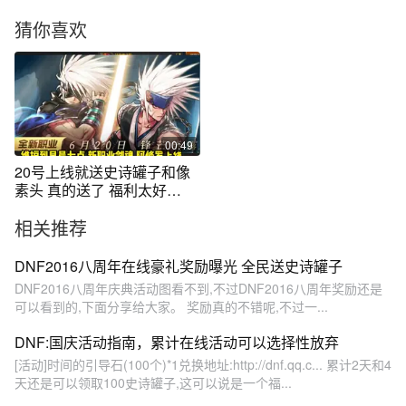
猜你喜欢
00:49
20号上线就送史诗罐子和像
素头 真的送了 福利太好
#DNF手游
相关推荐
DNF2016八周年在线豪礼奖励曝光 全民送史诗罐子
DNF2016八周年庆典活动图看不到,不过DNF2016八周年奖励还是
可以看到的,下面分享给大家。 奖励真的不错呢,不过一...
DNF:国庆活动指南，累计在线活动可以选择性放弃
[活动]时间的引导石(100个)*1兑换地址:http://dnf.qq.c... 累计2天和4
天还是可以领取100史诗罐子,这可以说是一个福...