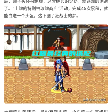
展，罐子头装扮绝版，这套经典的穿搭，就逐渐的消逝
了。“土罐的特别袖珍罐商店”活动，完成45次累积，就
能白送一个头盔，这下圆了狂战士的梦。