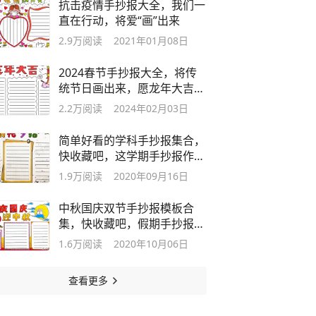
抗击疫情手抄报大全，我们一
直在行动，将爱“画”出来
2.9万
阅读
2021年01月08日
2024春节手抄报大全，将传
统节日画出来，愿龙年大吉、
万事顺遂！
2.2万
阅读
2024年02月03日
简单好看的学科手抄报集合，
快收藏吧，这学期手抄报作业
轻松完成
1.9万
阅读
2020年09月16日
中秋国庆双节手抄报模板合
集，快收藏吧，假期手抄报作
业不愁啦
1.6万
阅读
2020年10月06日
查看更多