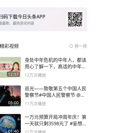
扫码下载今日头条APP
看最新、最热资讯内容
精彩视频
换一换
身处中年危机的中年人，都该
用心了解一下，高适的中年逆
袭之路
12:57
12万
次播放
巡光——致敬第五个中国人民
警察节#中国人民警察节 @抖
音小助手
05:00
11万
次播放
一万元预算开局冲周年庆！第
一天就只剩3598元了 #妄想山
海
01:40
11万
次播放