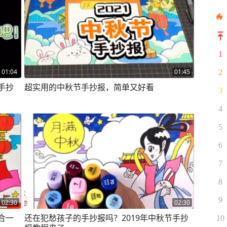
1
01:04
01:45
2
手抄
超实用的中秋节手抄报，简单又好看
3
4
5
6
7
8
9
02:30
02:30
合一
还在犯愁孩子的手抄报吗？2019年中秋节手抄
10