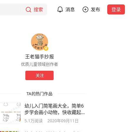
搜索
消息
发布
登录
王老猫手抄报
优质儿童领域创作者
关注
TA的热门作品
幼儿入门简笔画大全，简单6
步学会画小动物，快收藏起来
吧
5.1万
阅读
2020年09月11日