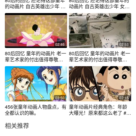
80后的回忆 还记得这部童年
80后回忆 还记得这部童年的
的动画片 自古英雄出少年 小
动画片 自古英雄出少年 女英
将岳云
雄卓娅
02:46
02:53
80后回忆 童年的动画片 老一
80后回忆 童年的动画片 老一
辈艺术家的付出值得尊敬的
辈艺术家的付出值得尊敬的
段老师下集
段老师上集
03:50
02:15
456张童年动画人物盘点，有
童年动画片经典角色：年龄
全都认识的嘛。
大曝光！原来都这么老了 #童
年动画
相关推荐