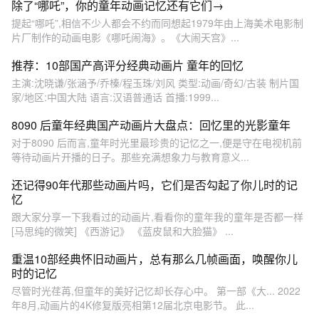
除了“哪吒”，你的童年动画记忆还有它们→
提起“哪吒”,相信不少人都会不约而同想起1979年由上海美术电影制
片厂制作的动画电影《哪吒闹海》。《大闹天宫》...
推荐：10部国产高评分经典动画片 童年的回忆
主演:沈晓谦/张涵予/乔榛/程玉珠/刘风 类型:动画/奇幻/古装 制片国
家/地区:中国大陆 语言:汉语普通话 首播:1999...
8090 后童年经典国产动画片大盘点：回忆里的光影童年
对于8090 后而言,童年时光里最珍贵的记忆之一,便是守在电视机前
等待动画片开播的日子。那些充满想象力与教育意义...
还记得90年代那些动画片吗，它们是否勾起了你儿时的记
忆
跟大家分享一下我看过的动画片,看看你的童年我的童年是否都一样
[马思纯的微笑] 《西游记》 《蓝皮鼠和大脸猫》 ...
重温10部经典怀旧动画片，总有那么几帧画面，唤醒你儿
时的记忆
尽管时光荏苒,但童年的美好记忆却长存心中。 第一部《大... 2022
年8月,动画片的4K修复版亮相第12届北京电影节。 此...