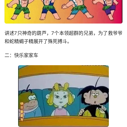
讲述7只神奇的葫芦，7个本领超群的兄弟，为了救爷爷
和蛇精蝎子精展开了殊死搏斗。
二：快乐家家车