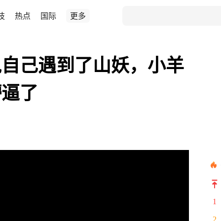
技
热点
国际
更多
说自己遇到了山妖，小羊
懵逼了
1
2