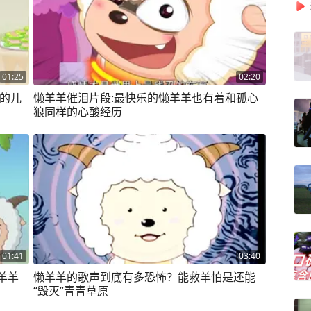
01:25
02:20
狼的儿
懒羊羊催泪片段:最快乐的懒羊羊也有着和孤心
狼同样的心酸经历
01:41
03:40
羊羊
懒羊羊的歌声到底有多恐怖？能救羊怕是还能
“毁灭”青青草原