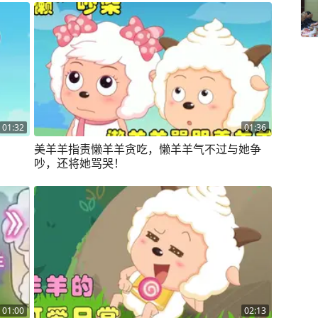
01:32
01:36
美羊羊指责懒羊羊贪吃，懒羊羊气不过与她争
吵，还将她骂哭！
01:00
02:13