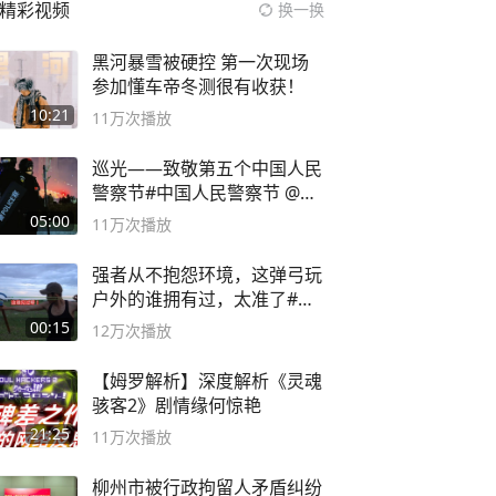
精彩视频
换一换
黑河暴雪被硬控 第一次现场
参加懂车帝冬测很有收获！
10:21
11万
次播放
巡光——致敬第五个中国人民
警察节#中国人民警察节 @抖
音小助手
05:00
11万
次播放
强者从不抱怨环境，这弹弓玩
户外的谁拥有过，太准了#弹
弓#户外
00:15
12万
次播放
【姆罗解析】深度解析《灵魂
骇客2》剧情缘何惊艳
21:25
11万
次播放
柳州市被行政拘留人矛盾纠纷