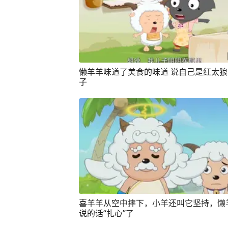
懒羊羊味道了美食的味道 说自己是红太
子
喜羊羊从空中摔下，小羊还叫它坚持，懒
说的话“扎心”了