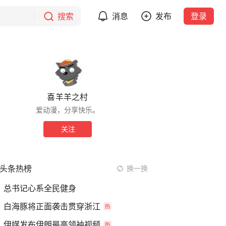
搜索
消息
发布
登录
喜羊羊之村
爱动漫，分享快乐。
关注
头条热榜
换一换
总书记心系全民健身
白海豚将正面袭击贯穿浙江
伊媒发布伊朗最高领袖视频