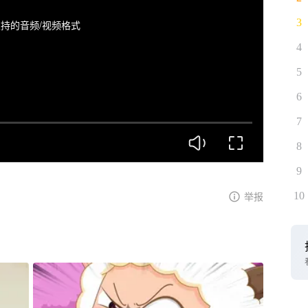
3
持的音频/视频格式
4
5
6
7
8
9
10
举报