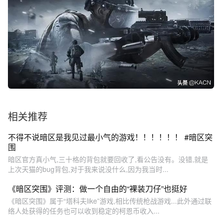
相关推荐
不得不说暗区是我见过最小气的游戏！！！！！！ #暗区突
围
暗区官方真小气,三十格的背包就要回收了,看公告没有。没错,就是
上次天猫的bug背包,对于我来说没什么,因为我当时...
《暗区突围》评测：做一个自由的“裸装刀仔”也挺好
《暗区突围》属于“塔科夫like”游戏,相比传统枪战游戏...此外通过联
络人处获得的任务也可以收到稳定的柯恩币收入...