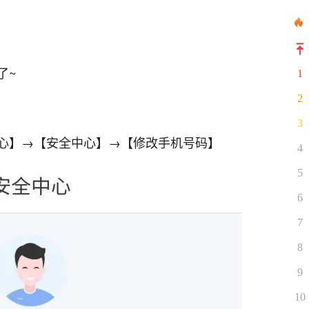
了~
1
2
3
中心】→【安全中心】→【修改手机号码】
4
5
6
7
8
9
10