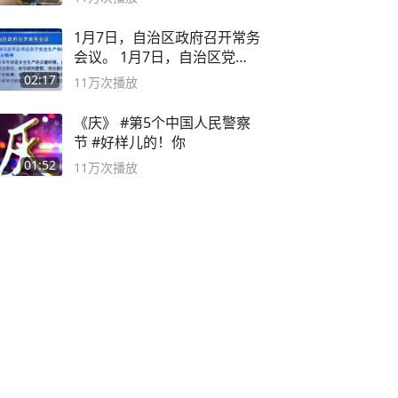
1月7日，自治区政府召开常务
会议。 1月7日，自治区党委
副书记
02:17
11万
次播放
《庆》 #第5个中国人民警察
节 #好样儿的！你
01:52
11万
次播放