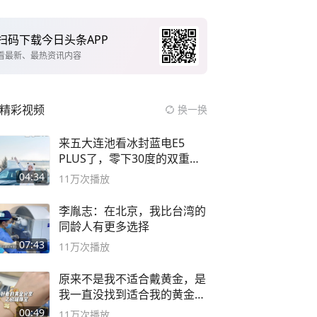
扫码下载今日头条APP
看最新、最热资讯内容
精彩视频
换一换
来五大连池看冰封蓝电E5
PLUS了，零下30度的双重冰
封40小时全录
04:34
11万
次播放
李胤志：在北京，我比台湾的
同龄人有更多选择
07:43
11万
次播放
原来不是我不适合戴黄金，是
我一直没找到适合我的黄金
😭
00:49
11万
次播放