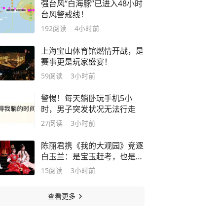
强台风“白海豚”已进入48小时
台风警戒线！
192
阅读
4小时前
上海宝山体育馆燃情开战，是
赛事更是玩家盛宴！
59
阅读
3小时前
警惕！每天躺卧玩手机5小
时，男子突发状况无法行走
27
阅读
3小时前
陈丽君携《我的大观园》竞逐
白玉兰：是宝玉赶考，也是戏
曲创新时代之问
15
阅读
3小时前
查看更多