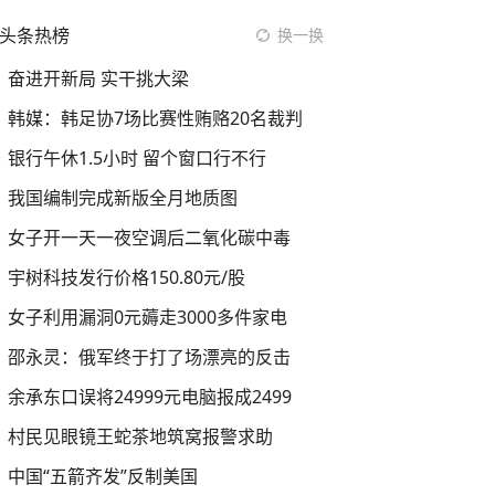
头条热榜
换一换
奋进开新局 实干挑大梁
韩媒：韩足协7场比赛性贿赂20名裁判
银行午休1.5小时 留个窗口行不行
我国编制完成新版全月地质图
女子开一天一夜空调后二氧化碳中毒
宇树科技发行价格150.80元/股
女子利用漏洞0元薅走3000多件家电
邵永灵：俄军终于打了场漂亮的反击
余承东口误将24999元电脑报成2499
村民见眼镜王蛇茶地筑窝报警求助
中国“五箭齐发”反制美国