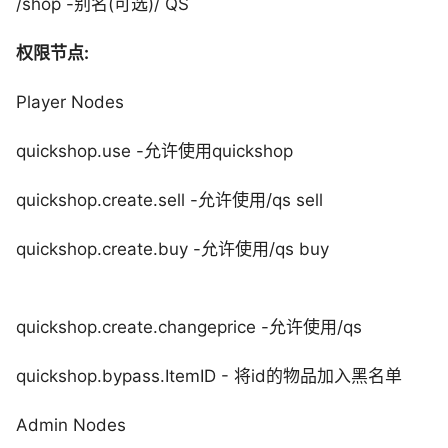
/shop -别名(可选)/ QS
权限节点:
Player Nodes
quickshop.use -允许使用quickshop
quickshop.create.sell -允许使用/qs sell
quickshop.create.buy -允许使用/qs buy
quickshop.create.changeprice -允许使用/qs
quickshop.bypass.ItemID - 将id的物品加入黑名单
Admin Nodes