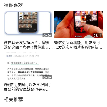
猜你喜欢
00:56
03:14
微信聊天发实况照片，需要
微信更新新功能，朋友圈可
满足这四个条件 #微信聊天发
以发送实况照片啦#微信新功
实况
能
00:19
#微信朋友圈可以发实况图了
屏幕前的安卓妹疑似失去所
有的力气和手段 #实况照片 #
相关推荐
微信朋友圈