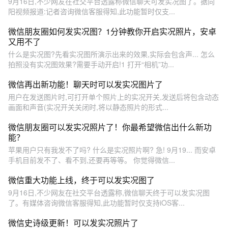
9月16日,不少网友在社交平台透露称微信聊天可发实况图了。据向
阳视频报道:记者咨询微信客服得知,此功能暂时仅支...
微信朋友圈如何发实况图？1分钟教你开启实况照片，安卓
又用不了
什么是实况图?先看实况图所演示出来的效果,实际会包含声... 怎么
拍照没有实况图效果?需要手动开启!1 打开“相机”功...
微信再出新功能！聊天时可以发实况图片了
用户在发送图片时,可打开单个照片上的实况开关,发送后将包含动态
画面和声音(实况开关关闭时,将以静态照片的形式...
微信朋友圈可以发实况照片了！你最希望微信出什么新功
能？
苹果用户只有我发不了吗? 什么是实况照片啊? 急! 9月19... 而安卓
手机目前发不了、看不到,还要再等等。 你觉得微信...
微信重大功能上线，终于可以发实况图了
9月16日,不少网友在社交平台透露称,微信聊天终于可以发实况图
了。有媒体咨询微信客服得知,此功能暂时仅支持iOS客...
微信史诗级更新！可以发实况照片了