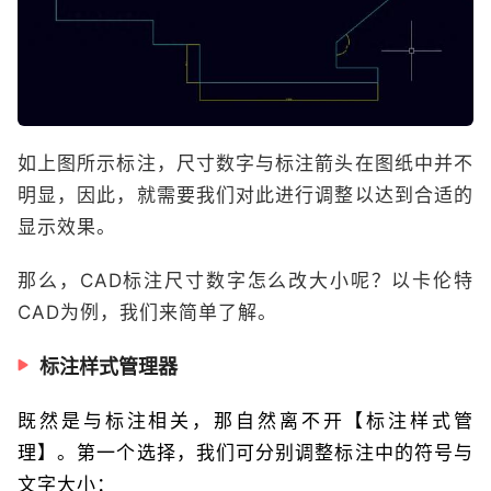
如上图所示标注，尺寸数字与标注箭头在图纸中并不
明显，因此，就需要我们对此进行调整以达到合适的
显示效果。
那么，CAD标注尺寸数字怎么改大小呢？以卡伦特
CAD为例，我们来简单了解。
标注样式管理器
既然是与标注相关，那自然离不开【标注样式管
理】。第一个选择，我们可分别调整标注中的符号与
文字大小：