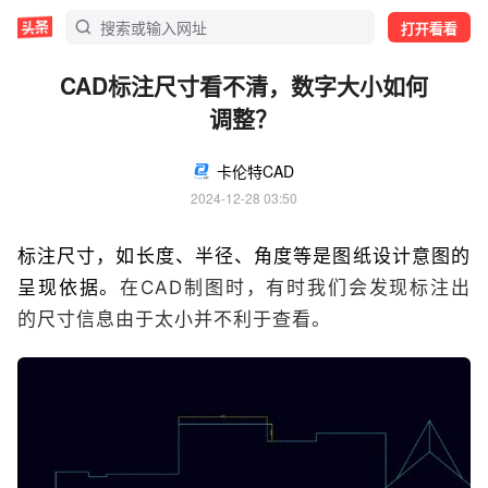
打开看看
CAD标注尺寸看不清，数字大小如何
调整？
卡伦特CAD
2024-12-28 03:50
标注尺寸，如长度、半径、角度等是图纸设计意图的
呈现依据。
在CAD制图时，有时我们会发现标注出
的尺寸信息由于太小并不利于查看。