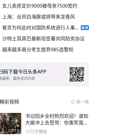
女儿卖房定价9000被母亲7500签约
上海：台风白海豚或将带来龙卷风
普京为何此时对国防系统进行人事调整
沙特土耳其巴基斯坦签署共同防务协议
越来越多高分考生放弃985选警校
扫码下载今日头条APP
看最新、最热资讯内容
精彩视频
换一换
书记回乡全村热烈欢迎！谁知
大娘冲上去怒骂：你害死我儿
子
07:15
12万
次播放