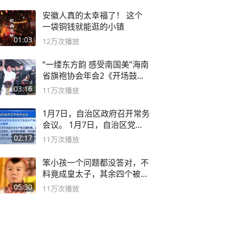
安徽人真的太幸福了！ 这个
一袋铜钱就能逛的小镇
01:03
12万
次播放
“一缕东方韵 感受南国美”海南
省旗袍协会年会2《开场鼓》
二团
03:16
11万
次播放
1月7日，自治区政府召开常务
会议。 1月7日，自治区党委
副书记
02:17
11万
次播放
笨小孩一个问题都没答对，不
料竟成皇太子，其余四个被处
死
05:30
11万
次播放