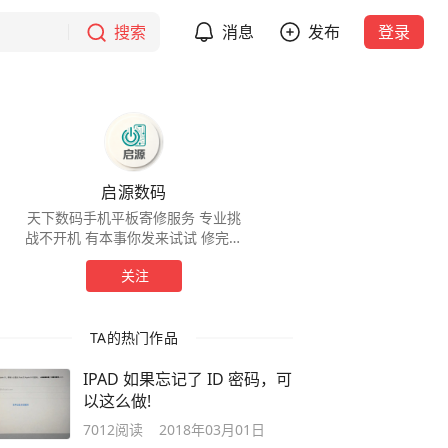
搜索
消息
发布
登录
启源数码
天下数码手机平板寄修服务 专业挑
战不开机 有本事你发来试试 修完美
化到看不出修过 关注我，然后发私
关注
信：你好 就会找到我！
TA的热门作品
IPAD 如果忘记了 ID 密码，可
以这么做!
7012
阅读
2018年03月01日