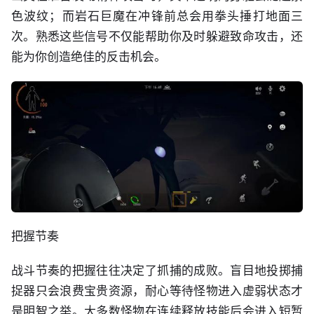
色波纹；而岩石巨魔在冲锋前总会用拳头捶打地面三
次。熟悉这些信号不仅能帮助你及时躲避致命攻击，还
能为你创造绝佳的反击机会。
把握节奏
战斗节奏的把握往往决定了抓捕的成败。盲目地投掷捕
捉器只会浪费宝贵资源，耐心等待怪物进入虚弱状态才
是明智之举。大多数怪物在连续释放技能后会进入短暂