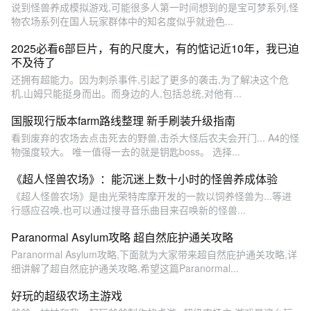
说到怪兽养成模拟游戏,可能很多人第一时间想到的是宝可梦系列,怪
物农场系列在国人玩家群体中的知名度似乎就逊色...
2025必看6部巨片，有的尺度大，有的惦记近10年，我已迫
不及待了
还拥有超能力。因为刺杀事件,引起了更多的袭击,为了解决这个危
机,山姆只能挺身而出。而身边的人,包括总统,对他有...
国服现行版本farm路线整理 新手刷装升级指南
看到废弃的农场去点击死去的野兽,击杀大怪后农夫会开门... A4的怪
物强度较大。 唯一值得一去的就是钥匙boss。 选择...
《超人怪兽农场》：能沉迷上数十小时的怪兽养成体验
《超人怪兽农场》是由光荣特库摩开发的一款以饲养怪兽为...等进
行感应召唤,也可以通过搜寻音乐曲目来召唤新的怪兽...
Paranormal Asylum攻略 超自然庇护通关攻略
Paranormal Asylum攻略,下面就为大家带来超自然庇护通关攻略,详
细讲解了超自然庇护通关攻略,希望这篇Paranormal...
好玩的超级农场主游戏