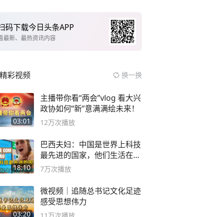
扫码下载今日头条APP
看最新、最热资讯内容
精彩视频
换一换
主播带你看“两会”vlog 看大兴
政协如何“新”意满满绘未来！
03:01
12万
次播放
巴西夫妇：中国是世界上科技
最先进的国家，他们生活在
2999年
18:10
7万
次播放
微视频｜追随总书记文化足迹
感受思想伟力
03:20
11万
次播放