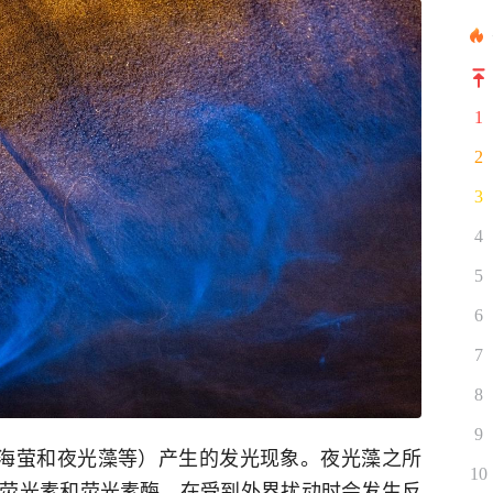
1
2
3
4
5
6
7
8
9
如海萤和夜光藻等）产生的发光现象。夜光藻之所
10
荧光素和荧光素酶，在受到外界扰动时会发生反