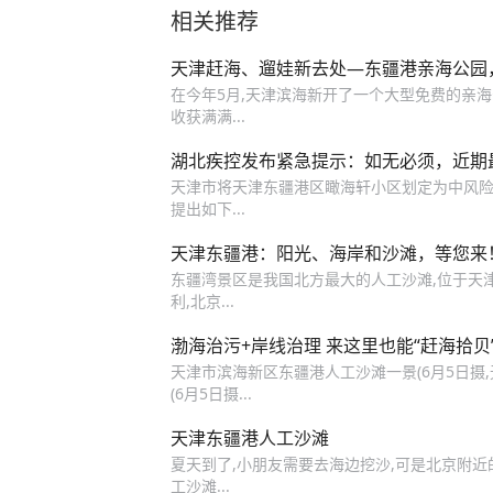
相关推荐
天津赶海、遛娃新去处—东疆港亲海公园
在今年5月,天津滨海新开了一个大型免费的亲海
收获满满...
湖北疾控发布紧急提示：如无必须，近期
天津市将天津东疆港区瞰海轩小区划定为中风险
提出如下...
天津东疆港：阳光、海岸和沙滩，等您来
东疆湾景区是我国北方最大的人工沙滩,位于天
利,北京...
渤海治污+岸线治理 来这里也能“赶海拾贝
天津市滨海新区东疆港人工沙滩一景(6月5日摄,
(6月5日摄...
天津东疆港人工沙滩
夏天到了,小朋友需要去海边挖沙,可是北京附近
工沙滩...