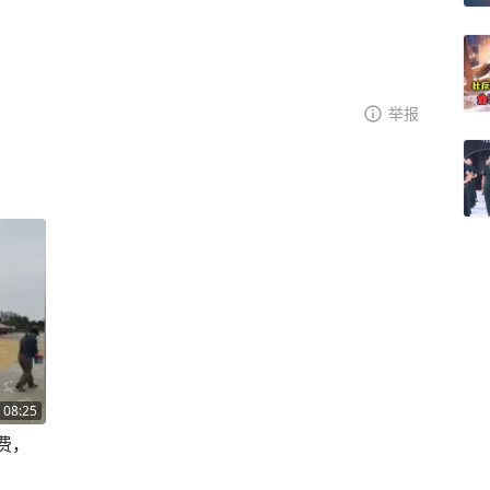
举报
08:25
费，