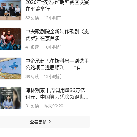
2026年“汉语桥”朝鲜赛区决赛
在平壤举行
82
阅读
12小时前
中央歌剧院全新制作歌剧《奥
赛罗》在京首演
41
阅读
10小时前
中企承建巴尔斯科恩—别迭里
公路项目进展顺利——“有路
的地方，就有发展机遇”
39
阅读
13小时前
海林观察 | 周调用量36万亿
词元，中国算力凭啥领跑世
界？
31
阅读
昨天09:20
查看更多