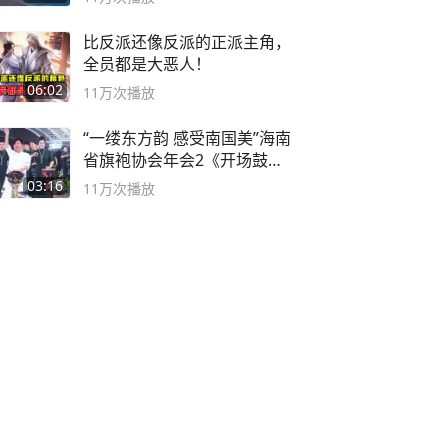
比反派还像反派的正派主角，
全员都是大恶人！
06:02
11万
次播放
“一缕东方韵 感受南国美”海南
省旗袍协会年会2《开场鼓》
二团
03:16
11万
次播放