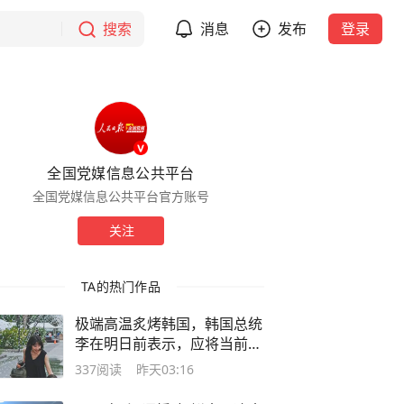
搜索
消息
发布
登录
全国党媒信息公共平台
全国党媒信息公共平台官方账号
关注
TA的热门作品
极端高温炙烤韩国，韩国总统
李在明日前表示，应将当前状
况视为“国家灾难事态”
337
阅读
昨天03:16