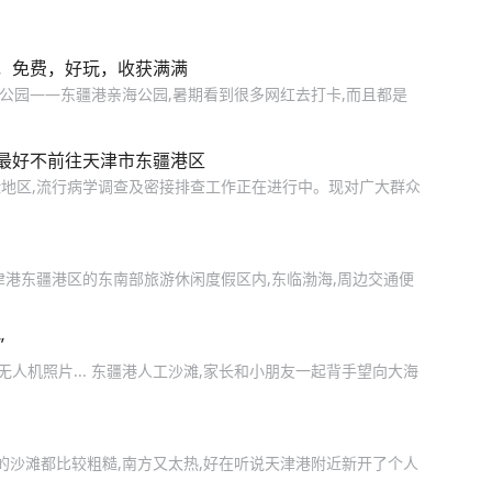
，免费，好玩，收获满满
公园——东疆港亲海公园,暑期看到很多网红去打卡,而且都是
最好不前往天津市东疆港区
地区,流行病学调查及密接排查工作正在进行中。现对广大群众
！
津港东疆港区的东南部旅游休闲度假区内,东临渤海,周边交通便
”
无人机照片... 东疆港人工沙滩,家长和小朋友一起背手望向大海
的沙滩都比较粗糙,南方又太热,好在听说天津港附近新开了个人