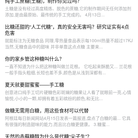
纯手工蔗糖(土糖)，制作你见过吗？
土糖是没有经过高度精炼、脱色的蔗糖,它的制作期间无任何添加剂
添加,是由最原始、最传统的手工完成的。 4月13日...
比糖还甜的“人工代糖”，真的安全无害吗？研究证实有4点
危害
就能标注为无糖食品 同理,零热量食品表示每100ml热量不超过17KJ
当然,无糖食品中的甜味 并非单靠这点点糖 主要来...
你的家乡管这种糖叫什么？
一直不知道为什么把这种糖叫做兰花根。 它吃起来酥脆又... 兰花根
一般手指头粗细,长短也差不多,颜色是从浅到深都有...
夏天就要甜蜜蜜——手工糖
创意进口纯手工切片硬糖色彩斑斓的糖果让人看了就眼前一亮,心情
愉悦,小小的一颗,却拥有着五彩缤纷的颜色,和无比...
做糖无需用白糖，用这些食材可以代替
阿根廷每日新闻网站4月15日发表一篇报道,盘点了白糖的最... 它具
有很强的制造甜味的能力,而且比白糖更健康。 3.糖蜜...
天然的赤藓糖醇为什么是代糖“尖子生”？