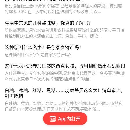
用甜食当做生活中偶尔的“奖赏”已经是很多年轻人的常规... 糖甜度
的60%-80%,在口腔中可以制造温和的冷却效果,且没...
​生活中常见的几种甜味糖，你真的了解吗？
所以商家很少用它来做普通甜饮料或果脯蜜饯什么的,即便... 平日血
糖控制能力差的人还会发生心慌、急躁、手抖、腿软...
这种糖叫什么名字？是你家乡特产吗？
这种糖叫什么名字? 是你家乡特产吗?
这个代表北京参加国赛的西点女孩，曾用翻糖做出石矶娘娘
入住选手村。今年18岁的徐宇涵,是北京市代表团的一名参赛选手,她
将代表北京参与本次大赛的“糖艺/西点制作”项目...
白糖、冰糖、红糖、黑糖……功效差异这么大！清单奉上，
别再吃错
白砂糖、黄糖、红糖、冰糖……糖的种类不同则口感不同。虽然它
们都是由甘蔗提炼而成,但因制作工艺不同,导致其所...
App内打开