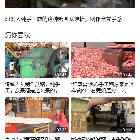
印度人纯手工做的这种糖叫龙须糖，制作全凭手感！
猜你喜欢
03:45
01:44
传统古法制作蔗糖，纯手
“红双喜”夹心手工糖原来是这
工，原来糖是这么来的，也
样做的，看完知道为什么卖
就在农村能看到
这么贵了
03:32
01:13
当地人把麦芽糖又叫白糖，
超神奇的蜂蜜糖！用手轻轻