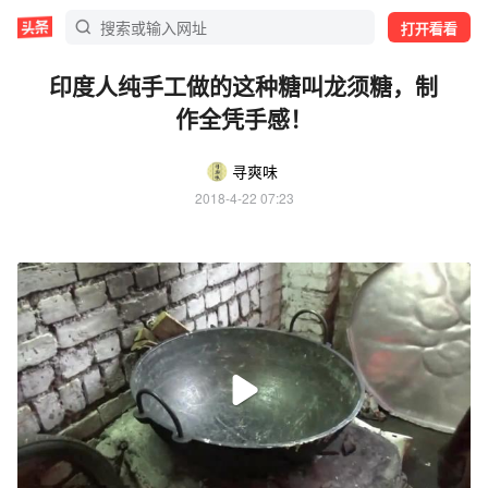
打开看看
印度人纯手工做的这种糖叫龙须糖，制
作全凭手感！
寻爽味
2018-4-22 07:23