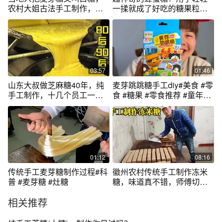
农村大姐古法手工制作，甜
一揉就成了好吃的糖果粒，
甜的麦芽糖
你吃过吗？
03:57
01:46
山东大叔做芝麻糖40年，纯
麦芽跳跳糖手工diy#美食 #零
手工制作，十几个员工一天
食 #糖果 #零食推荐 #童年记
做2000斤
忆小零食
01:12
08:16
传统手工麦芽糖制作过程#科
徽州农村传统手工制作冻米
普 #麦芽糖 #灶糖
糖，味道真不错，师傅切糖
刀功真娴熟
相关推荐