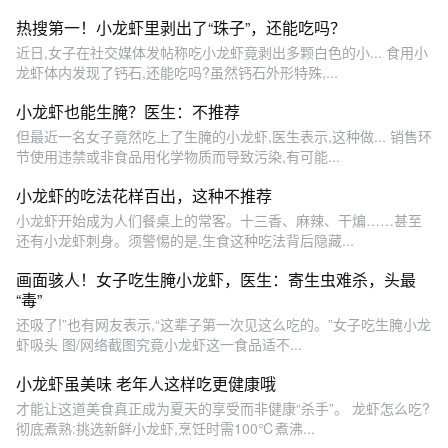
热搜第一！小龙虾里剥出了“珠子”，还能吃吗？
近日,女子在社交媒体发帖称吃小龙虾竟剥出多颗白色的小... 食用小
龙虾体内发现了钙石,还能吃吗?虽然钙石外形特殊,...
小龙虾也能生腌？医生：不推荐
但最近一名女子竟然吃上了生腌的小龙虾,医生表示,这种做... 销售环
节使用违禁或非食品用化学物质而导致污染,有可能...
小龙虾的吃法花样百出，这种不推荐
小龙虾开始成为人们餐桌上的常客。十三香、麻辣、干煸……甚至
还有小龙虾刺身。须警惕的是,生食这种吃法背后隐藏...
画面骇人！女子吃生腌小龙虾，医生：寄生虫难杀，头最
“毒”
还吸了!”也有网友表示,“这辈子第一次见这么吃的。”女子吃生腌小龙
虾吸头 图/网络截图究竟小龙虾这一食品适不...
小龙虾虽美味 老年人这样吃更健康哦
才能让这道美食真正成为夏天的享受而非健康“杀手”。 龙虾怎么吃?
彻底煮熟:挑选新鲜小龙虾,烹饪时需100℃煮沸...