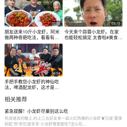
03:02
03:15
朋友送来10斤小龙虾，阿米
今天来个蒜蓉小龙虾。在家
做两种奇葩吃法，看看有你
也能轻松搞定 太香啦#美食教
喜欢的吗？
程#会做菜的男人#小龙虾#下
饭菜
04:04
手把手教您小龙虾的神仙吃
法，啤酒配龙虾，这才是夏
天该有的味道
相关推荐
紧急提醒！小龙虾尽量别这么吃
热浪褪去的晚上,约上三五好友来一盆火红热辣的小龙虾🦞已成“夏夜
标配”但“虾红是非多”小龙虾哪里能吃?怎么吃...