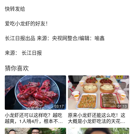
快转发给
爱吃小龙虾的好友！
长江日报出品 来源：央视网整合/编辑：喻鑫
来源： 长江日报
猜你喜欢
03:17
01:13
小龙虾还可以这样吃？越吃
原来小龙虾还能这么吃！这
越爽，1人啃4斤，根本不够
大概是小龙虾吃法的天花板
吃
了吧