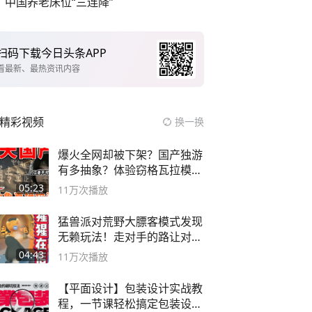
中国养老床位“三连降”
扫码下载今日头条APP
看最新、最热资讯内容
精彩视频
换一换
爆火全网却被下架？国产独游
有多抽象？体验窃格瓦拉模拟
器！
05:23
11万
次播放
猛兽派对荒野大膘客模式发现
无赖玩法！走对手的路让对手
无路可走
04:43
11万
次播放
【平面设计】包装设计实战教
程，一节课轻松搞定包装设计