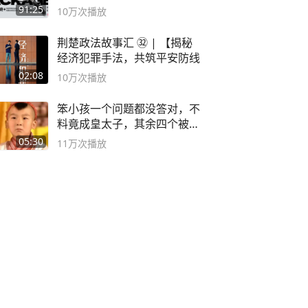
流程！
91:25
10万
次播放
荆楚政法故事汇 ㉜ | 【揭秘
经济犯罪手法，共筑平安防线
02:08
10万
次播放
笨小孩一个问题都没答对，不
料竟成皇太子，其余四个被处
死
05:30
11万
次播放