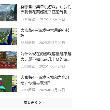
有哪些经典单机游戏，让我们
等到黄花菜都凉了还没等到续
集？
6210
阅读
2025年07月02日
大富翁4—游戏中常用的小技
巧
5836
阅读
2025年05月01日
为什么现在的游戏容量越来越
大，却不如以前几十M的游戏
好玩了？
5503
阅读
2025年06月24日
大富翁4—游戏人物和角色介
绍，你最喜欢谁？
4864
阅读
2025年04月17日
查看更多