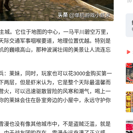
10
个主城。它位于地图的中心，一马平川碧空万里，
天际交通军事咽喉要道，地理位置优越。特别是
机的巍峨高山，那种波澜壮阔的美景让人流连忘
：莱妹，同时，玩家也可以花3000金购买第一
下两层，但是虾米认为，它是整个天际最温馨而
营火，可以迅速驱散冒险的风寒和潮气，喝上一
你的莱妹会住在卧室旁边的小屋中，永远守护你
雪漫也没有像其他城市中，不是盗贼泛滥，就是
。由于战友团的存在，雪漫永远充满了正义感。