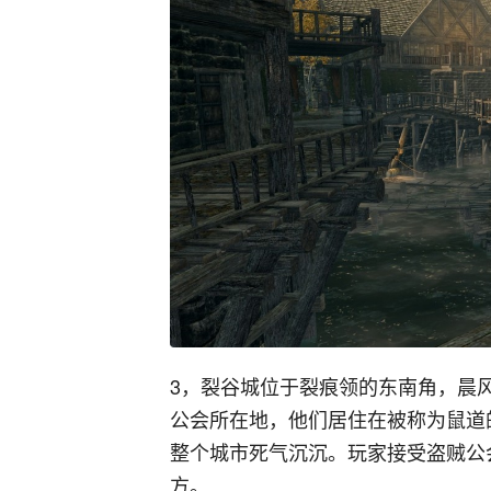
3，裂谷城位于裂痕领的东南角，晨
公会所在地，他们居住在被称为鼠道
整个城市死气沉沉。玩家接受盗贼公
方。