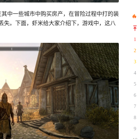
在其中一些城市中购买房产，在冒险过程中打的装
丢失。下面，虾米给大家介绍下，游戏中，这八
1
2
3
4
5
6
7
8
9