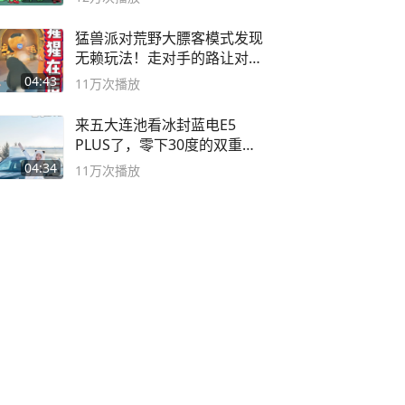
猛兽派对荒野大膘客模式发现
无赖玩法！走对手的路让对手
无路可走
04:43
11万
次播放
来五大连池看冰封蓝电E5
PLUS了，零下30度的双重冰
封40小时全录
04:34
11万
次播放