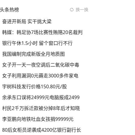
头条热榜
换一换
奋进开新局 实干挑大梁
韩媒：韩足协7场比赛性贿赂20名裁判
银行午休1.5小时 留个窗口行不行
我国编制完成新版全月地质图
女子开一天一夜空调后二氧化碳中毒
女子利用漏洞0元薅走3000多件家电
宇树科技发行价格150.80元/股
余承东口误将24999元电脑报成2499
村民2千万拆迁款被分掉8年后才知晓
李亚鹏向地铁吐血女孩捐99999元
80后女柜员逆袭成4200亿银行副行长