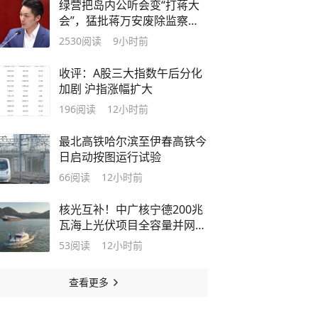
绿营把岛内公听会变“打蒋大
会”，猛批蒋万安废除监察机
构主张，遭蓝营搬出蔡英文、
2530
阅读
9小时前
赖清德过往言论打脸
收评：A股三大指数午后分化
加剧 沪指涨幅扩大
196
阅读
12小时前
最北高铁哈尔滨至伊春高铁今
日启动按图运行试验
66
阅读
12小时前
核光互补！中广核宁德200兆
瓦海上光伏项目全容量并网发
电
53
阅读
12小时前
查看更多