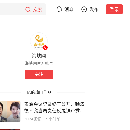
搜索
消息
发布
登录
海峡网
海峡网官方账号
关注
TA的热门作品
毒油会议记录终于公开，赖清
德不究当局责任反甩锅卢秀
燕，蓝营点名责任官员要求撤
3024
阅读
9小时前
职下台