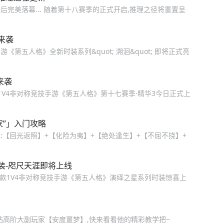
完美落幕... 随着第十八赛季的正式开启,推理之径将重置呈
来袭
《第五人格》全新时装系列&quot; 溯洄&quot; 即将正式亮
来袭
1V4非对称竞技手游《第五人格》第十七赛季·精华3今日正式上
家”」入门攻略
:【回光返照】+【化险为夷】+【绝处逢生】+【不屈不挠】+
装-咫尺天涯即将上线
首款1V4非对称竞技手游《第五人格》演绎之星系列时装惊喜上
站高阶大副玩家【安度噩梦】,快来看看他的精彩教学把~