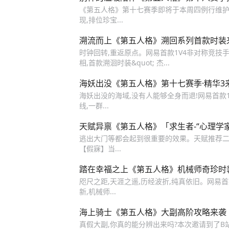
《第五人格》第十七赛季即将于本周四例行维护后
现,排位珍宝...
溯流而上《第五人格》溯回系列首款时装
时钟回转,重返原点。网易首款1V4非对称竞技手游
相,首款溯洄时装&quot; 杰...
海妖出没《第五人格》第十七赛季·精华3
海妖出没的海域,没有人能够全身而退!网易首款
线,一群...
天赋异禀《第五人格》「求生者-“心理学
逃出大门等都会起到很重要的效果。天赋推荐二
【假寐】当...
踏在幸福之上《第五人格》机械师奇珍时
咫尺之距,天涯之遥,历经波折,纯真依旧。网易
新,机械师...
海上骑士《第五人格》大副高阶攻略来袭
真假大副,你真的能分辨出来吗?本次邀请到了B