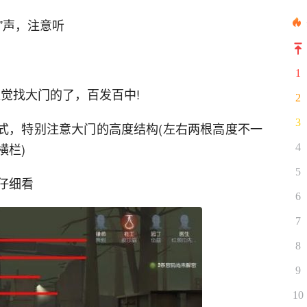
”声，注意听
1
直觉找大门的了，百发百中!
2
3
样式，特别注意大门的高度结构(左右两根高度不一
横栏)
4
5
仔细看
6
7
8
9
10