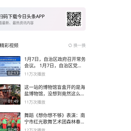
扫码下载今日头条APP
看最新、最热资讯内容
精彩视频
换一换
1月7日，自治区政府召开常务
会议。 1月7日，自治区党委
副书记
02:17
11万
次播放
这一站的博物馆盲盒开的是海
盐博物馆，没想到竟然这么好
逛！
01:49
11万
次播放
舞蹈《想你想不够》表演：南
宁市红光歌舞艺术团森林春红
舞蹈队。
02:40
12万
次播放