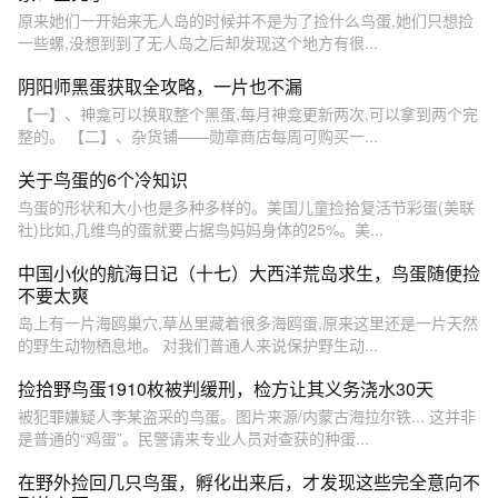
原来她们一开始来无人岛的时候并不是为了捡什么鸟蛋,她们只想捡
一些螺,没想到到了无人岛之后却发现这个地方有很...
阴阳师黑蛋获取全攻略，一片也不漏
【一】、神龛可以换取整个黑蛋,每月神龛更新两次,可以拿到两个完
整的。 【二】、杂货铺——勋章商店每周可购买一...
关于鸟蛋的6个冷知识
鸟蛋的形状和大小也是多种多样的。美国儿童捡拾复活节彩蛋(美联
社)比如,几维鸟的蛋就要占据鸟妈妈身体的25%。美...
中国小伙的航海日记（十七）大西洋荒岛求生，鸟蛋随便捡
不要太爽
岛上有一片海鸥巢穴,草丛里藏着很多海鸥蛋,原来这里还是一片天然
的野生动物栖息地。 对我们普通人来说保护野生动...
捡拾野鸟蛋1910枚被判缓刑，检方让其义务浇水30天
被犯罪嫌疑人李某盗采的鸟蛋。图片来源/内蒙古海拉尔铁... 这并非
是普通的“鸡蛋”。民警请来专业人员对查获的种蛋...
在野外捡回几只鸟蛋，孵化出来后，才发现这些完全意向不