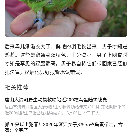
后来鸟儿渐渐长大了，鲜艳的羽毛长出来，男子才知是
鹦鹉。这些鹦鹉通身淡绿色，十分漂亮。男子上网查时
才知是罕见的绿腰鹦哥。男子私自将它们带回家已经触
犯法律，然后他只好报警承认错误。
相关推荐
唐山大清河野生动物救助站近200枚鸟蛋陆续破壳
唐山市海港开发区大清河野生动物救助站传来好消息,其救助孵化的
近200枚野生鸟蛋已经陆续破壳。 6月20日下午,在大...
抓20只以上犯罪！2020年浙江女子捡555枚鸟蛋带走，专
家：全完了