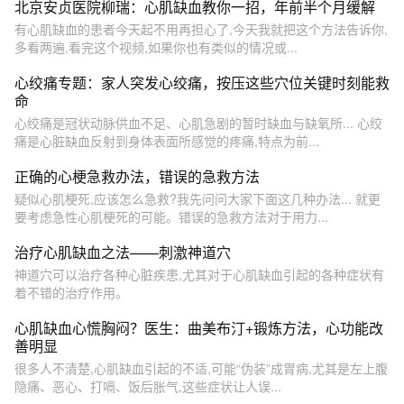
北京安贞医院柳瑞：心肌缺血教你一招，年前半个月缓解
有心肌缺血的患者今天起不用再担心了,今天我就把这个方法告诉你,
多看两遍,看完这个视频,如果你也有类似的情况或...
心绞痛专题：家人突发心绞痛，按压这些穴位关键时刻能救
命
心绞痛是冠状动脉供血不足、心肌急剧的暂时缺血与缺氧所... 心绞
痛是心脏缺血反射到身体表面所感觉的疼痛,特点为前...
正确的心梗急救办法，错误的急救方法
疑似心肌梗死,应该怎么急救?我先问问大家下面这几种办法... 就更
要考虑急性心肌梗死的可能。错误的急救方法对于用力...
治疗心肌缺血之法——刺激神道穴
神道穴可以治疗各种心脏疾患,尤其对于心肌缺血引起的各种症状有
着不错的治疗作用。
心肌缺血心慌胸闷？医生：曲美布汀+锻炼方法，心功能改
善明显
很多人不清楚,心肌缺血引起的不适,可能“伪装”成胃病,尤其是左上腹
隐痛、恶心、打嗝、饭后胀气,这些症状让人误...