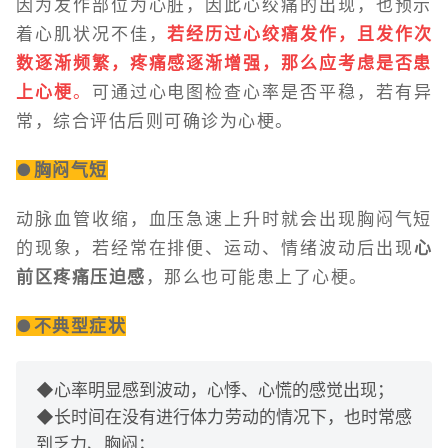
因为发作部位为心脏，因此心绞痛的出现，也预示
着心肌状况不佳，
若经历过心绞痛发作，且发作次
数逐渐频繁，疼痛感逐渐增强，那么应考虑是否患
上心梗
。
可通过心电图检查心率是否平稳，若有异
常，综合评估后则可确诊为心梗。
●胸闷气短
动脉血管收缩，血压急速上升时就会出现胸闷气短
的现象，若经常在排便、运动、情绪波动后出现
心
前区疼痛压迫感
，那么也可能患上了心梗。
●不典型症状
◆心率明显感到波动，心悸、心慌的感觉出现；
◆长时间在没有进行体力劳动的情况下，也时常感
到乏力、胸闷；