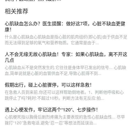
管用
相关推荐
心肌缺血怎么办？医生提醒：做好这7项，心脏不缺血更健
康！
什么是心肌缺血心肌缺血是指心脏的肌肉组织(即心肌)由于供血不足
而无法得到足够的氧气和营养物质。它通常是由于...
人不会无缘无故心肌缺血！专家：如果心肌缺血，离不开这
几点
心肌缺血从不是突然发生的,它往往是身体早已发出的信号... 心肌缺
血,简单说就是心脏的血管供血不足,导致心肌得不到...
假期出行，碰上心脏骤停，可以这样急救！
在急救人员到来前,你还可以这样帮助倒地者。1、判断他呼吸和心
跳停止了吗?耗时:不超过10秒。判断方法有无反应:拍...
遇上心梗发作，牢记这两个“120”、七步操作！
心肌梗死指以胸骨后剧烈疼痛为主要表现的急性心肌缺血性... 尽早
拨打“120”急救电话,避免“忍一忍”等想法而延误治...