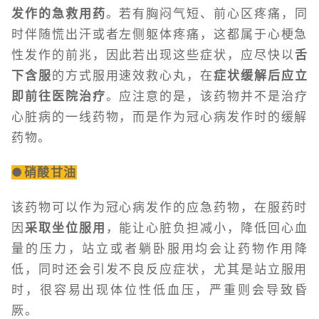
发作的急救用药
。若有胸闷气短、前心区疼痛，同
时伴随慌出汗或者左侧躯体疼痛，这都属于心梗急
性发作的前兆，因此若出现这些症状，应尽快以
舌
下含服
的方式服用速效救心丸，在
症状缓解后应立
即前往医院治疗
。应注意的是，该药物并不是治疗
心脏病的一线药物，而是作为冠心病发作时的缓解
药物。
●硝酸甘油
该药物可以作为冠心病发作的应急药物，在服药时
因
采取坐位服用
，能让心脏负担减小，降低回心血
量的压力，站立或者躺卧服用均会让药物作用降
低，同时还会引发不良反应症状，尤其是站立服用
时，很容易出现体位性低血压，严重则会导致昏
厥。