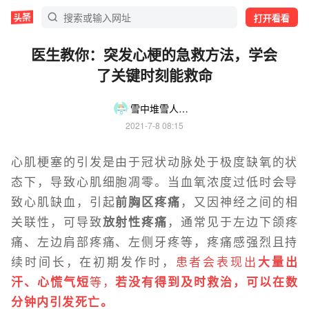
打开看看
医生教你：突发心梗的急救方法，学会
了关键时刻能救命
雪中堆雪人的顽乐者
2021-7-8 08:15
心肌梗塞的引发是由于冠状动脉处于极度缺氧的状
态下，导致心肌细胞凋零。当血氧浓度过低时会导
致心肌缺血，引起
前胸区疼痛
，又因神经之间的相
关联性，可导致
放射性疼痛
，通常见于左边下颌疼
痛、左边肩部疼痛、左侧牙疼等，疼痛感强烈且持
续时间长，在初期发作时，
患者会表现出
大量出
汗、心慌气短
等，
若没有得到及时救治，可以在数
分钟内引发死亡。