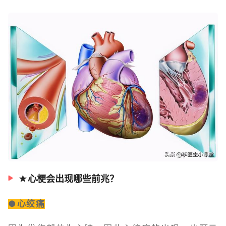
★心梗会出现哪些前兆？
●心绞痛