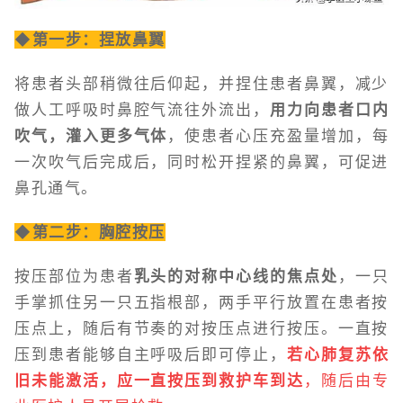
◆第一步：捏放鼻翼
将患者头部稍微往后仰起，并捏住患者鼻翼，减少
做人工呼吸时鼻腔气流往外流出，
用力向患者口内
吹气，灌入更多气体
，使患者心压充盈量增加，每
一次吹气后完成后，同时松开捏紧的鼻翼，可促进
鼻孔通气。
◆第二步：胸腔按压
按压部位为患者
乳头的对称中心线的焦点处
，一只
手掌抓住另一只五指根部，两手平行放置在患者按
压点上，随后有节奏的对按压点进行按压。一直按
压到患者能够自主呼吸后即可停止，
若心肺复苏依
旧未能激活，应一直按压到救护车到达
，随后由专