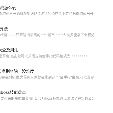
会战怎么玩
御塔成员开始进攻对方防御塔,19:40存活下来的防御塔成员开
分算法
度过,... 只算输出最高的一个城市,一个人最多能拿工会积分
大全及用法
开启,点击就可以关闭支持金手指代码格式为:XXXXXXXX
天拿到坐骑，没难度
突袭刷新后,大量的玩家就会拿到这个“金手指”坐骑,可以说是
boss技能盘点
酱要带来的高能章节哦! 公会战boss技能盘点带你了解新的公会