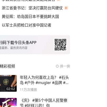
浙江省委书记：坚决打赢防台风硬仗
黄征辉：劝岛国日本不要挑衅大国
以军士兵把枪口对准中国记者
扫码下载今日头条APP
看最新、最热资讯内容
精彩视频
换一换
年轻人为何喜欢上岛？ #石头
岛 #户外 #mugler #品牌 #足
球流氓
02:02
11万
次播放
《庆》 #第5个中国人民警察
节 #好样儿的！你