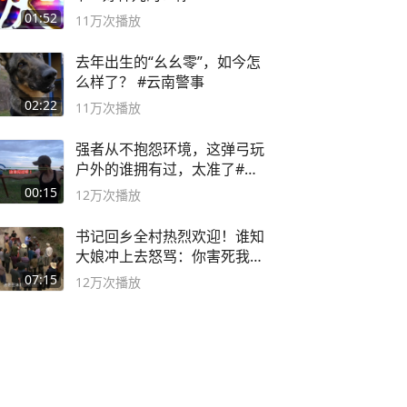
01:52
11万
次播放
去年出生的“幺幺零”，如今怎
么样了？ #云南警事
02:22
11万
次播放
强者从不抱怨环境，这弹弓玩
户外的谁拥有过，太准了#弹
弓#户外
00:15
12万
次播放
书记回乡全村热烈欢迎！谁知
大娘冲上去怒骂：你害死我儿
子
07:15
12万
次播放