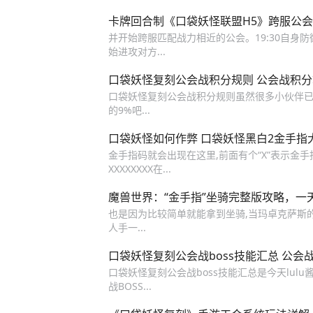
卡牌回合制《口袋妖怪联盟H5》跨服公
并开始跨服匹配战力相近的公会。19:30自身防
始进攻对方...
口袋妖怪复刻公会战积分规则 公会战积
口袋妖怪复刻公会战积分规则虽然很多小伙伴已经
的9%吧...
口袋妖怪如何作弊 口袋妖怪黑白2金手指
金手指码就会出现在这里,前面有个“X”表示金手指
XXXXXXXX在...
魔兽世界：“金手指”坐骑完整版攻略，一
也是因为比较简单就能拿到坐骑,当玛卓克萨斯的
人手一...
口袋妖怪复刻公会战boss技能汇总 公会战
口袋妖怪复刻公会战boss技能汇总是今天lulu
战BOSS...