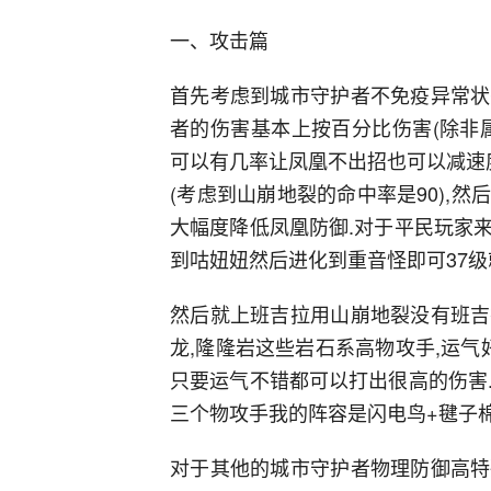
一、攻击篇
首先考虑到城市守护者不免疫异常状
者的伤害基本上按百分比伤害(除非
可以有几率让凤凰不出招也可以减速
(考虑到山崩地裂的命中率是90),
大幅度降低凤凰防御.对于平民玩家
到咕妞妞然后进化到重音怪即可37级
然后就上班吉拉用山崩地裂没有班吉
龙,隆隆岩这些岩石系高物攻手,运
只要运气不错都可以打出很高的伤害
三个物攻手我的阵容是闪电鸟+毽子棉
对于其他的城市守护者物理防御高特