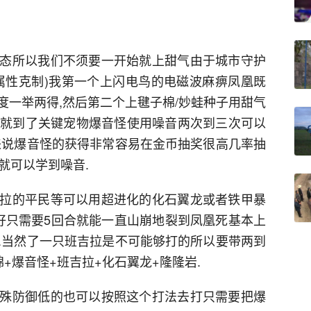
态所以我们不须要一开始就上甜气由于城市守护
属性克制)我第一个上闪电鸟的电磁波麻痹凤凰既
度一举两得,然后第二个上毽子棉/妙蛙种子用甜气
然后就到了关键宠物爆音怪使用噪音两次到三次可以
来说爆音怪的获得非常容易在金币抽奖很高几率抽
就可以学到噪音.
拉的平民等可以用超进化的化石翼龙或者铁甲暴
气好只需要5回合就能一直山崩地裂到凤凰死基本上
.当然了一只班吉拉是不可能够打的所以要带两到
+爆音怪+班吉拉+化石翼龙+隆隆岩.
殊防御低的也可以按照这个打法去打只需要把爆