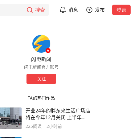
搜索
消息
发布
登录
闪电新闻
闪电新闻官方账号
关注
TA的热门作品
开业24年的胖东来生活广场店
将在今年12月关闭 上半年销
售额近10亿
225
阅读
2小时前