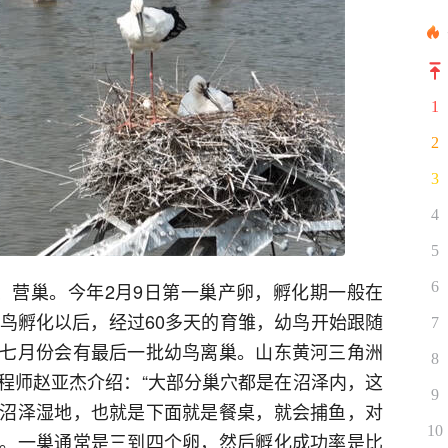
1
2
3
4
5
6
、营巢。今年2月9日第一巢产卵，孵化期一般在
幼鸟孵化以后，经过60多天的育雏，幼鸟开始跟随
7
七月份会有最后一批幼鸟离巢。山东黄河三角洲
8
程师赵亚杰介绍：“大部分巢穴都是在沼泽内，这
9
沼泽湿地，也就是下面就是餐桌，就会捕鱼，对
10
。一巢通常是三到四个卵，然后孵化成功率是比