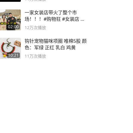
一家女装店带火了整个市
场！！！#购物狂 #女装店 #
高品质女装
02:00
12万
次播放
钩针宠物猫咪项圈 唯棉5股 颜
色：军绿 正红 乳白 鸡黄
10:21
11万
次播放