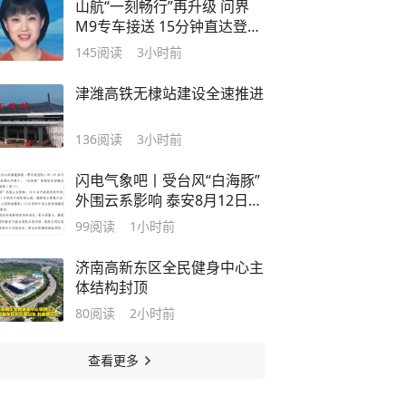
山航“一刻畅行”再升级 问界
M9专车接送 15分钟直达登机
口
145
阅读
3小时前
​津潍高铁无棣站建设全速推进
136
阅读
3小时前
闪电气象吧丨受台风“白海豚”
外围云系影响 泰安8月12日至
14日有强降雨
99
阅读
1小时前
济南高新东区全民健身中心主
体结构封顶
80
阅读
2小时前
查看更多