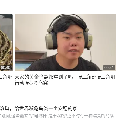
00:40
00:41
三角洲
大家的黄金鸟窝都拿到了吗！ #三角洲 #三角洲
行动 #黄金鸟窝
工筑巢，给世界濒危鸟类一个安稳的家
疑问,这些矗立的“电线杆”是干啥的?还不时有一种漂亮的鸟落