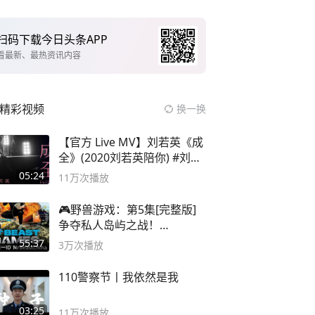
扫码下载今日头条APP
看最新、最热资讯内容
精彩视频
换一换
【官方 Live MV】刘若英《成
全》(2020刘若英陪你) #刘若
英 #成全
05:24
11万
次播放
🎮野兽游戏：第5集[完整版]
争夺私人岛屿之战！
#MrBeastChina
55:37
3万
次播放
110警察节丨我依然是我
03:25
11万
次播放