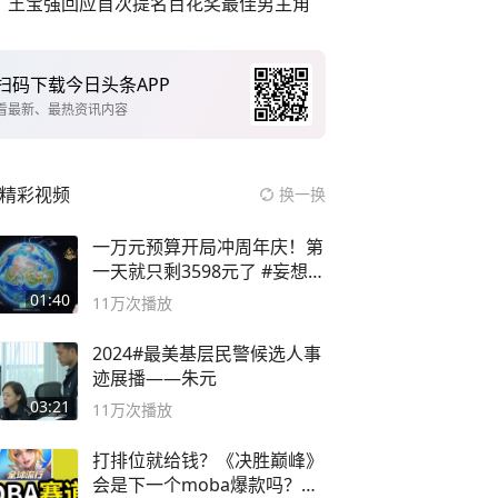
王宝强回应首次提名百花奖最佳男主角
扫码下载今日头条APP
看最新、最热资讯内容
精彩视频
换一换
一万元预算开局冲周年庆！第
一天就只剩3598元了 #妄想山
海
01:40
11万
次播放
2024#最美基层民警候选人事
迹展播——朱元
03:21
11万
次播放
打排位就给钱？《决胜巅峰》
会是下一个moba爆款吗？#