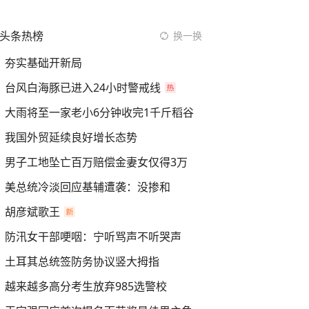
头条热榜
换一换
夯实基础开新局
台风白海豚已进入24小时警戒线
大雨将至一家老小6分钟收完1千斤稻谷
我国外贸延续良好增长态势
男子工地坠亡百万赔偿金妻女仅得3万
美总统冷淡回应基辅遭袭：没掺和
胡彦斌歌王
防汛女干部哽咽：宁听骂声不听哭声
土耳其总统签防务协议竖大拇指
越来越多高分考生放弃985选警校