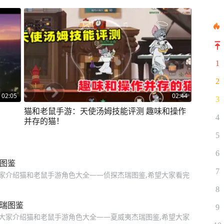
1
2
02:05
02:44
3
猫和老鼠手游：天使汤姆技能评测 趣味和操作
4
并存的猫！
5
6
瑞图鉴
7
大家介绍猫和老鼠手游角色大全——侦探杰瑞图鉴,希望大家看完
8
杰瑞图鉴
9
为大家介绍猫和老鼠手游角色大全——夏威夷杰瑞图鉴,希望大家