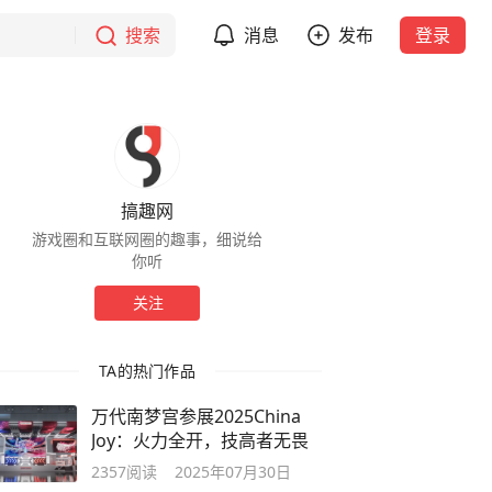
搜索
消息
发布
登录
搞趣网
游戏圈和互联网圈的趣事，细说给
你听
关注
TA的热门作品
万代南梦宫参展2025China
Joy：火力全开，技高者无畏
2357
阅读
2025年07月30日