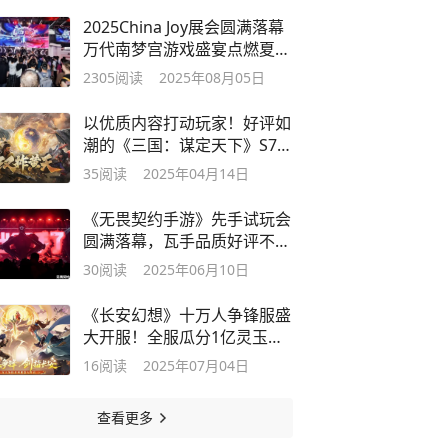
2025China Joy展会圆满落幕
万代南梦宫游戏盛宴点燃夏日
激情
2305
阅读
2025年08月05日
以优质内容打动玩家！好评如
潮的《三国：谋定天下》S7赛
季已上线
35
阅读
2025年04月14日
《无畏契约手游》先手试玩会
圆满落幕，瓦手品质好评不
断！
30
阅读
2025年06月10日
《长安幻想》十万人争锋服盛
大开服！全服瓜分1亿灵玉，
热血开战
16
阅读
2025年07月04日
查看更多