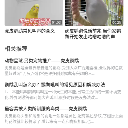
01:03
00:25
虎皮鹦鹉常见叫声的含义
虎皮鹦鹉说话前兆 当你家鹦
鹉开始发出咕噜咕噜的声音
的时候，一定要抓住教说话
相关推荐
的窗口期每天教，就很有机
会开口说话😄#鹦鹉🦜 #鹦鹉
鹦鹉萌萌哒逗鹦鹉 #手养鸟 #
动物星球·另类宠物推介——虎皮鹦鹉！
养鹦鹉日记 #我家小鸟逗人爱
虎皮鹦鹉是全世界最普遍的鹦鹉,受到大众广泛地喜爱,全世界的总数
量超过5百万只,它们常是许多刚对鹦鹉有兴趣的人...
鹦鹉乱叫怎么办？鹦鹉吼叫的常见原因和解决办法
1、 本能鸣叫鹦鹉鸣叫是一种天生的本能,日常生活中的一些环境变
化,外界刺激等都可能大声鸣叫,很多时候是没办法改...
最容易被人类所驯服的鸟类——虎皮鹦鹉
虎皮鹦鹉头部和尾部的羽毛一般都是黄色,配有黑色条纹,它翅膀上面
的花纹就比较复杂了,看起来有一点和虎皮相似,也...