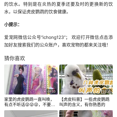
的饮水。特别是在炎热的夏季还要及时的更换新的饮
水，以保证虎皮鹦鹉的饮食健康。
小提示：
爱宠网微信公众号“ichong123”； 欢迎打开微信点击添
加好友搜索我们的公众账户，喜欢宠物的都来关注哦！
猜你喜欢
01:03
03:35
家里的虎皮鹦鹉一直叫唤，
【虎皮科普】一些虎皮鹦鹉
有点不听话😜😜😜，不要介
叫声的含义，有你熟悉的
意