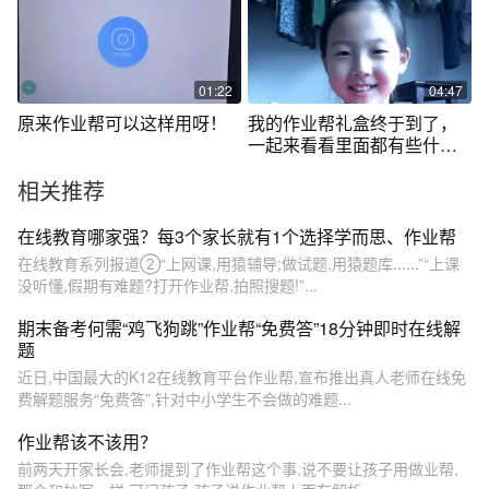
01:22
04:47
原来作业帮可以这样用呀！
我的作业帮礼盒终于到了，
一起来看看里面都有些什么
东西？
相关推荐
在线教育哪家强？每3个家长就有1个选择学而思、作业帮
在线教育系列报道②“上网课,用猿辅导;做试题,用猿题库......”“上课
没听懂,假期有难题?打开作业帮,拍照搜题!”...
期末备考何需“鸡飞狗跳”作业帮“免费答”18分钟即时在线解
题
近日,中国最大的K12在线教育平台作业帮,宣布推出真人老师在线免
费解题服务“免费答”,针对中小学生不会做的难题...
作业帮该不该用？
前两天开家长会,老师提到了作业帮这个事,说不要让孩子用做业帮,