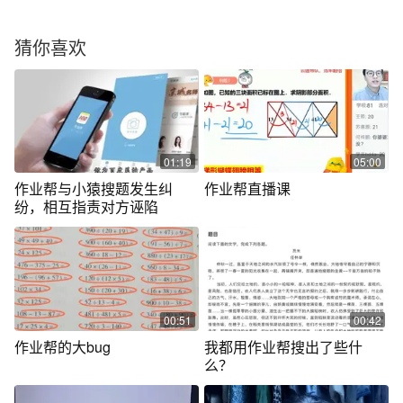
猜你喜欢
01:19
05:00
作业帮与小猿搜题发生纠
作业帮直播课
纷，相互指责对方诬陷
00:51
00:42
作业帮的大bug
我都用作业帮搜出了些什
么？