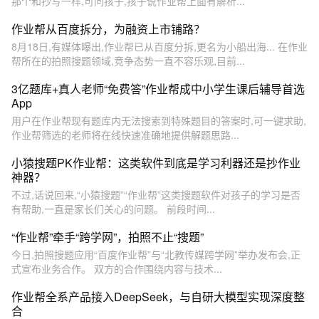
那个和抄写一样,可问孩子,孩子说作业帮上面有解析...
作业帮从百度拆分，为融资上市铺路？
8月18日,有媒体曝出,作业帮已从百度分拆,更名为小船出海... 在作业
帮所在的拍照搜题领域,竞争态势一直不容乐观,目前...
3亿题库+真人老师“免费答”作业帮成中小学生课后辅导首选
App
用户在作业帮现有题库内无法搜索到特殊题目的答案时,可一键求助,
作业帮筛选的老师将在线快速准确地提供解题思路...
小猿搜题PK作业帮：这类软件到底是学习利器还是抄作业
神器？
不过,话说回来,“小猿搜题”“作业帮”这类搜题软件对孩子的学习是否
有帮助,一直是家长们关心的问题。 前段时间...
“作业帮”牵手“跨学网”，拍照不止“搜题”
今日,拍照搜题应用“百度作业帮”与“北教传媒跨学网”举办发布会,正
式宣布业务合作。 双方的合作围绕内容与技术...
作业帮全系产品接入DeepSeek，与自研大模型实现深度整
合