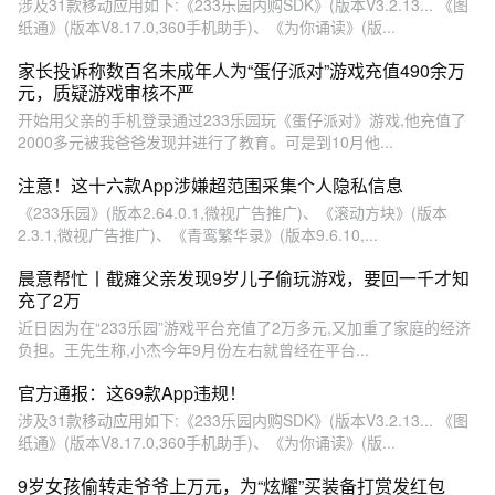
涉及31款移动应用如下:《233乐园内购SDK》(版本V3.2.13... 《图
纸通》(版本V8.17.0,360手机助手)、《为你诵读》(版...
家长投诉称数百名未成年人为“蛋仔派对”游戏充值490余万
元，质疑游戏审核不严
开始用父亲的手机登录通过233乐园玩《蛋仔派对》游戏,他充值了
2000多元被我爸爸发现并进行了教育。可是到10月他...
注意！这十六款App涉嫌超范围采集个人隐私信息
《233乐园》(版本2.64.0.1,微视广告推广)、《滚动方块》(版本
2.3.1,微视广告推广)、《青鸾繁华录》(版本9.6.10,...
晨意帮忙丨截瘫父亲发现9岁儿子偷玩游戏，要回一千才知
充了2万
近日因为在“233乐园”游戏平台充值了2万多元,又加重了家庭的经济
负担。王先生称,小杰今年9月份左右就曾经在平台...
官方通报：这69款App违规！
涉及31款移动应用如下:《233乐园内购SDK》(版本V3.2.13... 《图
纸通》(版本V8.17.0,360手机助手)、《为你诵读》(版...
9岁女孩偷转走爷爷上万元，为“炫耀”买装备打赏发红包