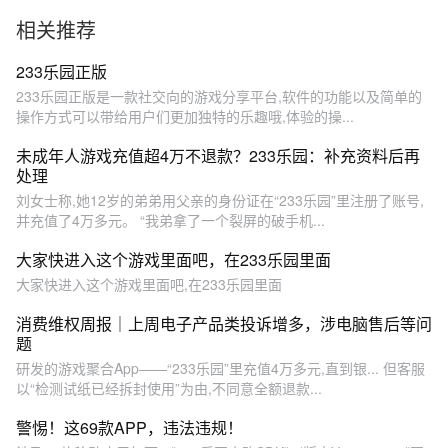
无语………
相关推荐
233乐园正版
233乐园正版是一款社交向的游戏分享平台,软件的功能以及简单的
操作方式可以带给用户们更加独特的乐趣哦,体验的操...
未成年人游戏充值超4万不退款？233乐园：补充资料后再
处理
刘女士称,她12岁的弟弟用父亲的身份证在“233乐园”里注册了账号,
并充值了4万多元。 “我弟拿了一个裂屏的破手机...
大家快进入这个游戏里面吧，在233乐园里面
大家快进入这个游戏里面吧,在233乐园里面
消费维权周报｜上周电子产品类投诉增多，涉电脑售后等问
题
研发的游戏聚合App——“233乐园”里充值4万多元,直到银... 但客服
以“检测试纸已经拆封使用”为由,不同意全额退款...
警惕！这69款APP，违法违规！