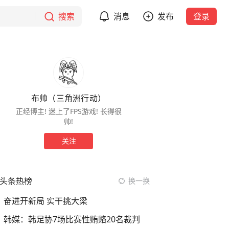
搜索
消息
发布
登录
布帅（三角洲行动）
正经博主! 迷上了FPS游戏! 长得很
帅!
关注
头条热榜
换一换
奋进开新局 实干挑大梁
韩媒：韩足协7场比赛性贿赂20名裁判