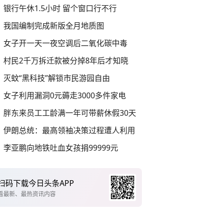
银行午休1.5小时 留个窗口行不行
我国编制完成新版全月地质图
女子开一天一夜空调后二氧化碳中毒
村民2千万拆迁款被分掉8年后才知晓
灭蚊“黑科技”解锁市民游园自由
女子利用漏洞0元薅走3000多件家电
胖东来员工工龄满一年可带薪休假30天
伊朗总统：最高领袖决策过程遭人利用
李亚鹏向地铁吐血女孩捐99999元
扫码下载今日头条APP
看最新、最热资讯内容