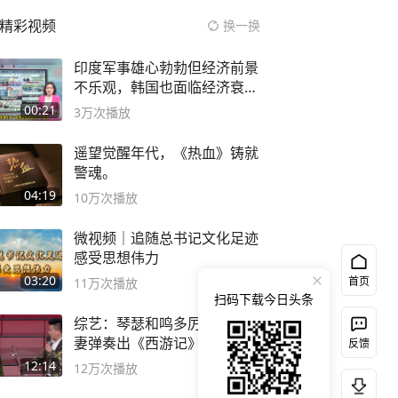
精彩视频
换一换
印度军事雄心勃勃但经济前景
不乐观，韩国也面临经济衰退
风险
00:21
3万
次播放
遥望觉醒年代，《热血》铸就
警魂。
04:19
10万
次播放
微视频｜追随总书记文化足迹
感受思想伟力
03:20
首页
11万
次播放
扫码下载今日头条
综艺：琴瑟和鸣多厉害？小夫
妻弹奏出《西游记》，绝了
反馈
12:14
12万
次播放