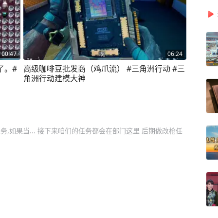
00:47
06:24
了。#
高级咖啡豆批发商（鸡爪流） #三角洲行动 #三
角洲行动建模大神
,如果当... 接下来咱们的任务都会在部门这里 后期做改枪任