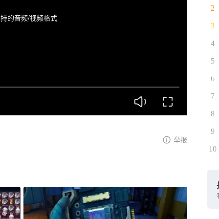
2
持的音频/视频格式
3
4
5
6
7
8
9
举报
10