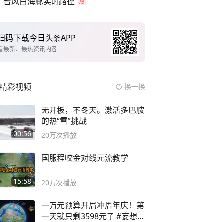
台风白海豚实时路径
扫码下载今日头条APP
看最新、最热资讯内容
精彩视频
换一换
无开板，不冬天。激活多巴胺
的热“雪”挑战
00:56
20万
次播放
国服程咬金对线元流教学
15:58
20万
次播放
一万元预算开局冲周年庆！第
一天就只剩3598元了 #妄想山