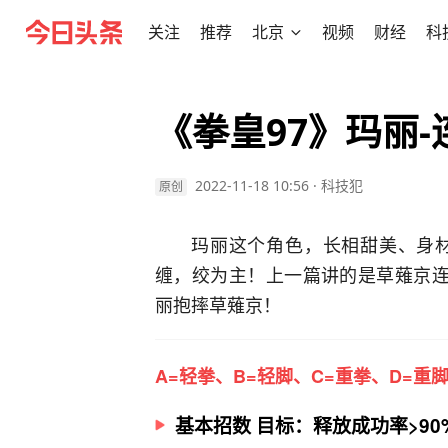
关注
推荐
北京
视频
财经
科
《拳皇97》玛丽
2022-11-18 10:56
·
科技犯
原创
玛丽这个角色，长相甜美、身材
缠，绞为主！上一篇讲的是草薙京连
丽抱摔草薙京！
A=轻拳、B=轻脚、C=重拳、D=重
基本招数 目标：释放成功率>90