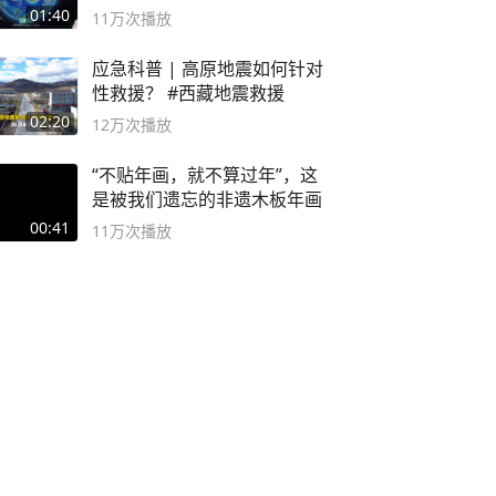
海
01:40
11万
次播放
应急科普 | 高原地震如何针对
性救援？ #西藏地震救援
02:20
12万
次播放
“不贴年画，就不算过年”，这
是被我们遗忘的非遗木板年画
00:41
11万
次播放