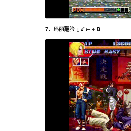
7、玛丽翻脸 ↓↙← + B