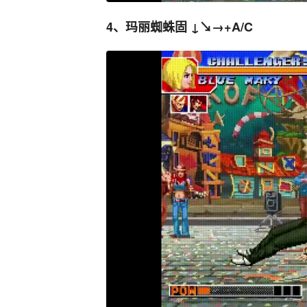
4、玛丽蜘蛛固 ↓↘→+A/C