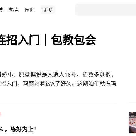
技
热点
国际
更多
-连招入门｜包教包会
娇小、原型据说是人造人18号。招数多以抱，
招入门，玛丽站着被A了好久。这期咱们就看玛
脚
% ，练好为止！