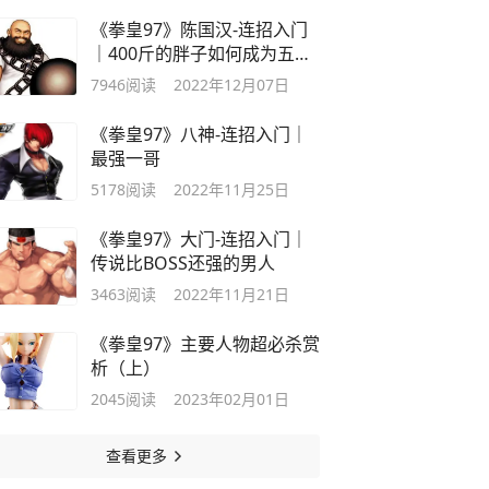
《拳皇97》陈国汉-连招入门
｜400斤的胖子如何成为五
强？
7946
阅读
2022年12月07日
《拳皇97》八神-连招入门｜
最强一哥
5178
阅读
2022年11月25日
《拳皇97》大门-连招入门｜
传说比BOSS还强的男人
3463
阅读
2022年11月21日
《拳皇97》主要人物超必杀赏
析（上）
2045
阅读
2023年02月01日
查看更多