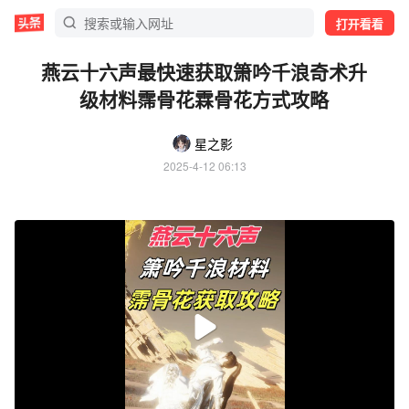
打开看看
燕云十六声最快速获取箫吟千浪奇术升
级材料霈骨花霖骨花方式攻略
星之影
2025-4-12 06:13