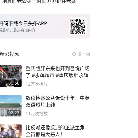
地震时老公第一时间紧紧护住老婆
扫码下载今日头条APP
看最新、最热资讯内容
精彩视频
换一换
重庆版胖东来也开到吾悦广场
了 #永辉超市 #重庆版胖永辉
00:50
12万
次播放
数读检察公益诉讼十年！中英
双语短片上线
02:27
11万
次播放
比反派还像反派的正派主角，
全员都是大恶人！