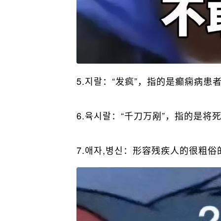
5.지랄：“发疯”，指的是癫痫病
6.육시랄：“千刀万剐”，指的是
7.애자,병신：形容残疾人的很粗俗