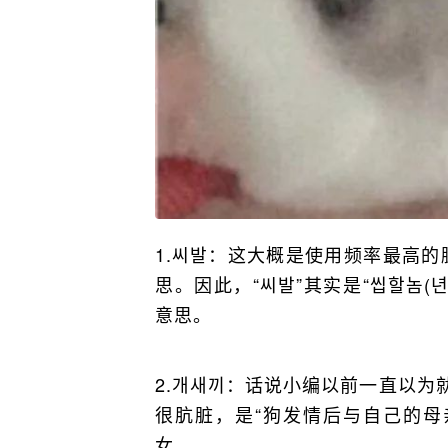
1.씨발：这大概是使用频率最高的脏
思。因此，“씨발”其实是“씹할놈(
意思。
2.개새끼：话说小编以前一直以为
很肮脏，是“狗发情后与自己的母
女。