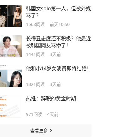
韩国女solo第一人，但被外媒
骂了？
1568
阅读
前天10:50
长得丑态度还不积极？他最近
被韩国网友骂惨了！
1441
阅读
3天前
他和小14岁女演员即将结婚！
1321
阅读
3天前
热推：辞职的黄金时期…
971
阅读
4天前
查看更多