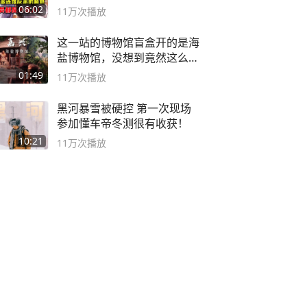
06:02
11万
次播放
这一站的博物馆盲盒开的是海
盐博物馆，没想到竟然这么好
逛！
01:49
11万
次播放
黑河暴雪被硬控 第一次现场
参加懂车帝冬测很有收获！
10:21
11万
次播放