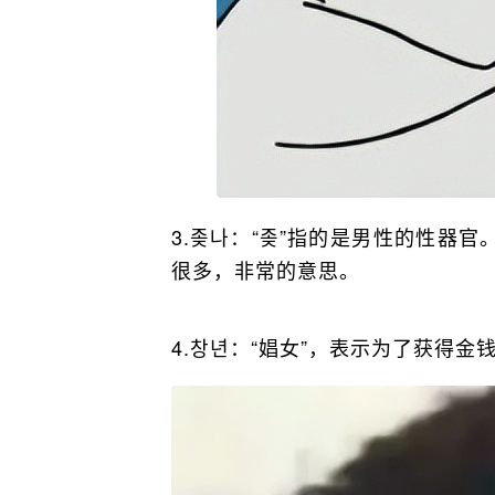
3.좆나：“좆”指的是男性的性器
很多，非常的意思。
4.창년：“娼女”，表示为了获得