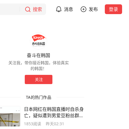
搜索
消息
发布
登录
奋斗在韩国
关注我，带你接近韩国，体验真实
的韩国！
关注
TA的热门作品
日本网红在韩国直播时自杀身
亡，疑似遭到男爱豆粉丝群体
网暴…
1853
阅读
昨天02:31