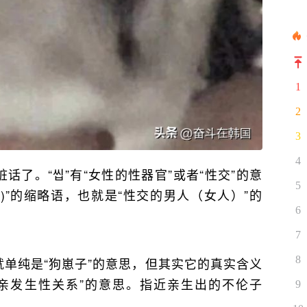
1
2
3
4
话了。“씹”有“女性的性器官”或者“性交”的意
5
년)”的缩略语，也就是“性交的男人（女人）”的
6
7
8
就单纯是“狗崽子”的意思，但其实它的真实含义
亲发生性关系”的意思。指近亲生出的不伦子
9