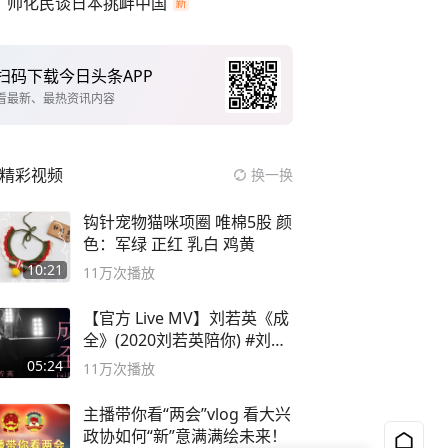
帅化民谈日本挑衅中国
扫码下载今日头条APP
看最新、最热资讯内容
精彩视频
换一换
钩针宠物猫咪项圈 唯棉5股 颜
色：军绿 正红 乳白 鸡黄
10:21
11万
次播放
【官方 Live MV】刘若英《成
全》(2020刘若英陪你) #刘若
英 #成全
05:24
11万
次播放
主播带你看“两会”vlog 看大兴
政协如何“新”意满满绘未来！