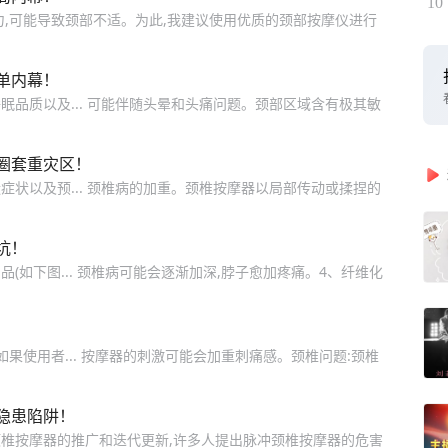
10
力,可能导致颈部不适。为此,我建议使用优质的颈部按摩仪进行
单内幕！
品质以及... 可能伴随头晕和头痛问题。颈部区域含有极其敏
圈套重灾区！
状以及预... 颈椎病的加重。颈椎按摩器以局部传动或揉捏的
坑！
(如下图... 颈椎病可能会逐渐加深,脖子愈加疼痛。4、纤维化
果使用者... 按摩器的刺激可能会加重刺痛感。颈椎问题:颈椎
隐患陷阱！
椎按摩器的推广和迭代更新,许多人提出脉冲颈椎按摩器的危害