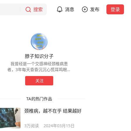
搜索
消息
发布
登录
脖子知识分子
我曾经是一个交感神经颈椎病患
者，3年每天昏昏沉沉心慌耳鸣眼睛
胀痛视力等等生不如死，10年前走
关注
过很多弯路做过很多治疗，希望我
能帮助大家少走弯路
TA的热门作品
颈椎病，越不在乎 结果越好
3万
阅读
2024年03月15日