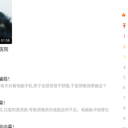
1
01:58
2
医院
3
4
5
骗局！
们每天对着电脑手机,脖子会感觉很不舒服,于是颈椎按摩器这个
6
7
幕！
8
控,过度刺激颈部,导致颈椎损伤或脑血供不足。电磁脉冲按摩仪
9
局内幕！