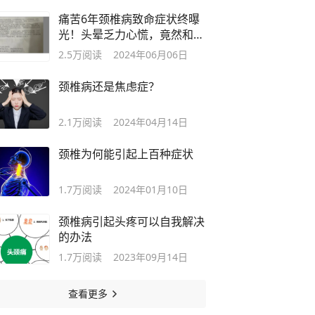
痛苦6年颈椎病致命症状终曝
光！头晕乏力心慌，竟然和颈
椎有关？
2.5万
阅读
2024年06月06日
颈椎病还是焦虑症？
2.1万
阅读
2024年04月14日
颈椎为何能引起上百种症状
1.7万
阅读
2024年01月10日
颈椎病引起头疼可以自我解决
的办法
1.7万
阅读
2023年09月14日
查看更多