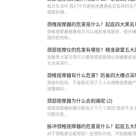
每日生活中,我们不可避免地遭遇各式各样的压
颈部护理...
颈椎按摩器的危害是什么？起底四大黑名
颈椎按摩器被推销为可以减轻身体疲劳、提升睡眠
感的肌肉和...
颈部按摩仪的危害有哪些？精准避雷五大
我推荐大家日常可以使用颈部按摩仪来缓解症状症
方法来进行...
颈椎按摩器有什么危害？防备四大槽点深
颈部的肌肉。于是我实测了几十台颈椎按摩器产品
或萎缩风...
颈部按摩器为什么会刺痛呢 (2)
颈部按摩器刺痛可能有以下几个原因:使用不当:如
问题也是...
脉冲颈椎按摩器的危害是什么？起底五大
对于颈椎病也能得到一定预防作用。开始随着颈