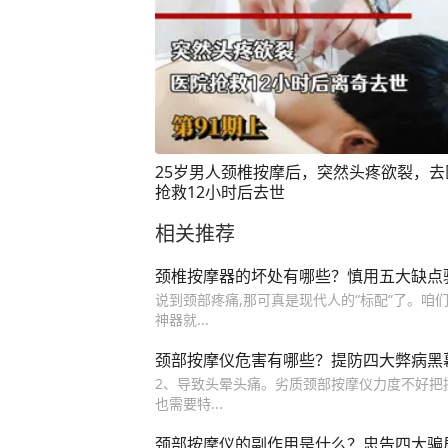
25岁男人颈椎按摩后，突然头疼欲裂，去
抢救12小时后去世
相关推荐
颈椎按摩器的坏处有哪些？慎用五大缺点
说到颈部疼痛,那可真是现代人的“标配”了。咱
神器就...
颈部按摩仪危害有哪些？提防四大弊病黑
2、导致头晕头痛。劣质颈部按摩仪力度不好把
也需要特...
颈部按摩仪的副作用是什么？忠告四大骗