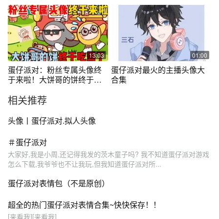
加好嗑？
13:03
01:00
蛋仔派对：粉丝专属头像终
蛋仔派对最火的主播头像大
于来啦！大饼哥的饼终于吃
合集
到了？
相关推荐
头像丨蛋仔派对.拟人头像
＃蛋仔派对
大家好,我是小周,还记得我发的茨木童子吗? 我不知道蛋仔派对游戏
怎么下载,我爷爷也不让我玩,但我知道蛋仔派对所...
蛋仔派对表情包（不是原创）
超全的热门蛋仔派对表情合集~快快保存！！
[来看我][来看我]