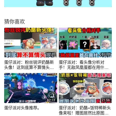
猜你喜欢
02:27
01:17
蛋仔派对：粉丝锐评奶酪新
蛋仔派对：看头像分析对
头像！这到底算不算情头
手！无敌凤凰蛋都在用什么
呢？
头像？
02:13
21:56
蛋仔派对头像推荐。
蛋仔派对：奶酪×饭特稀新头
像来啦！赠图居然比原图更